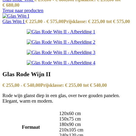
€ 680,00
Terug naar producten
Glas Wijn I
€
225,00
-
€
575,00
Prijsklasse: € 225,00 tot € 575,00
Glas Rode Wijn II
€
255,00
-
€
540,00
Prijsklasse: € 255,00 tot € 540,00
Rode wijn glanst diep in een glas, over twee gouden panelen.
Elegant, warm en modern.
120x60 cm
150x75 cm
180x90 cm
Formaat
210x105 cm
240x120 cm