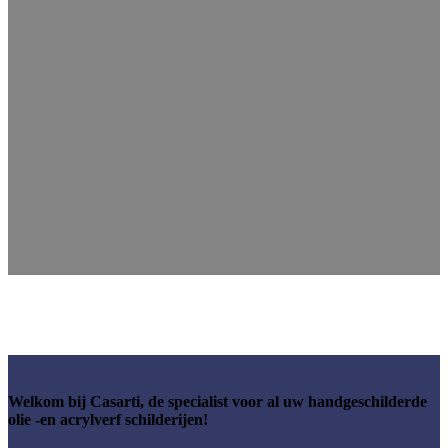
Welkom bij Casarti, de specialist voor al uw handgeschilderde
olie -en acrylverf schilderijen!