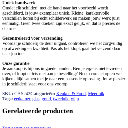
Uniek handwerk
Omdat elk schilderij met de hand naar het voorbeeld wordt
geschilderd, is jouw exemplaar uniek. Kleine, karaktervolle
verschillen horen bij echt schilderwerk en maken jouw werk juist
eenmalig. Geen twee doeken zijn exact gelijk, en dat is precies de
charme.
Gecontroleerd voor verzending
Voordat je schilderij de deur uitgaat, controleren we het zorgvuldig
op afwerking en kwaliteit. Pas als het klopt, gaat het verzendklaar
naar jou toe.
Onze garantie
Je aankoop is bij ons in goede handen. Ben je ergens niet tevreden
over, of klopt er iets niet aan je bestelling? Neem contact op en we
kijken altijd samen met je naar een passende oplossing. Jouw plezier
in je schilderij staat voor ons voorop.
SKU:
CAS242
Categorieën:
Keuken & Food
,
Meerluik
Tags:
eetkamer
,
glas
,
goud
,
tweeluik
,
wijn
Gerelateerde producten