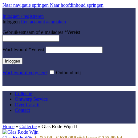
Naar navigatie springen
Naar hoofdinhoud springen
Inloggen / registreren
Inloggen
Een account aanmaken
Gebruikersnaam of e-mailadres
*
Vereist
Wachtwoord
*
Vereist
Inloggen
Wachtwoord vergeten?
Onthoud mij
Collectie
Ontwerp Service
Over Casarti
Contact
Home
»
Collectie
»
Glas Rode Wijn II
Glas Rode Wijn
€
255,00
-
€
680,00
Prijsklasse: € 255,00 tot