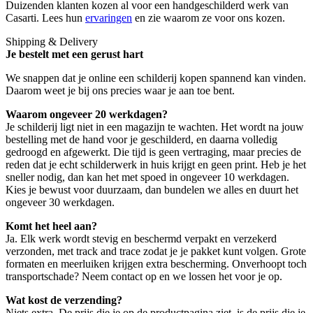
Duizenden klanten kozen al voor een handgeschilderd werk van
Casarti. Lees hun
ervaringen
en zie waarom ze voor ons kozen.
Shipping & Delivery
Je bestelt met een gerust hart
We snappen dat je online een schilderij kopen spannend kan vinden.
Daarom weet je bij ons precies waar je aan toe bent.
Waarom ongeveer 20 werkdagen?
Je schilderij ligt niet in een magazijn te wachten. Het wordt na jouw
bestelling met de hand voor je geschilderd, en daarna volledig
gedroogd en afgewerkt. Die tijd is geen vertraging, maar precies de
reden dat je echt schilderwerk in huis krijgt en geen print. Heb je het
sneller nodig, dan kan het met spoed in ongeveer 10 werkdagen.
Kies je bewust voor duurzaam, dan bundelen we alles en duurt het
ongeveer 30 werkdagen.
Komt het heel aan?
Ja. Elk werk wordt stevig en beschermd verpakt en verzekerd
verzonden, met track and trace zodat je je pakket kunt volgen. Grote
formaten en meerluiken krijgen extra bescherming. Onverhoopt toch
transportschade? Neem contact op en we lossen het voor je op.
Wat kost de verzending?
Niets extra. De prijs die je op de productpagina ziet, is de prijs die je