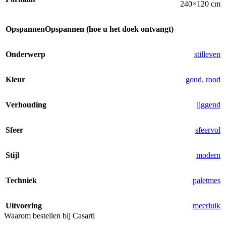
240×120 cm
Opspannen
Opspannen (hoe u het doek ontvangt)
Onderwerp
stilleven
Kleur
goud
,
rood
Verhouding
liggend
Sfeer
sfeervol
Stijl
modern
Techniek
paletmes
Uitvoering
meerluik
Waarom bestellen bij Casarti