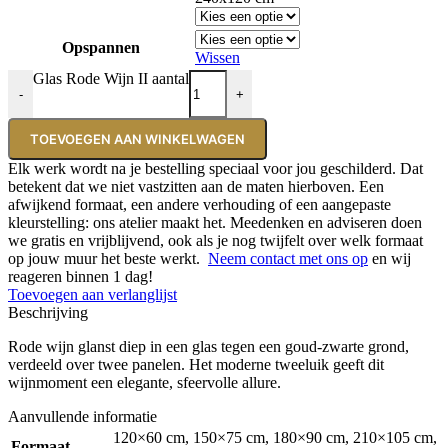
Opspannen
Wissen
Glas Rode Wijn II aantal
-
+
TOEVOEGEN AAN WINKELWAGEN
Elk werk wordt na je bestelling speciaal voor jou geschilderd. Dat
betekent dat we niet vastzitten aan de maten hierboven. Een
afwijkend formaat, een andere verhouding of een aangepaste
kleurstelling: ons atelier maakt het. Meedenken en adviseren doen
we gratis en vrijblijvend, ook als je nog twijfelt over welk formaat
op jouw muur het beste werkt.
Neem contact met ons op
en wij
reageren binnen 1 dag!
Toevoegen aan verlanglijst
Beschrijving
Rode wijn glanst diep in een glas tegen een goud-zwarte grond,
verdeeld over twee panelen. Het moderne tweeluik geeft dit
wijnmoment een elegante, sfeervolle allure.
Aanvullende informatie
120×60 cm
,
150×75 cm
,
180×90 cm
,
210×105 cm
,
Formaat