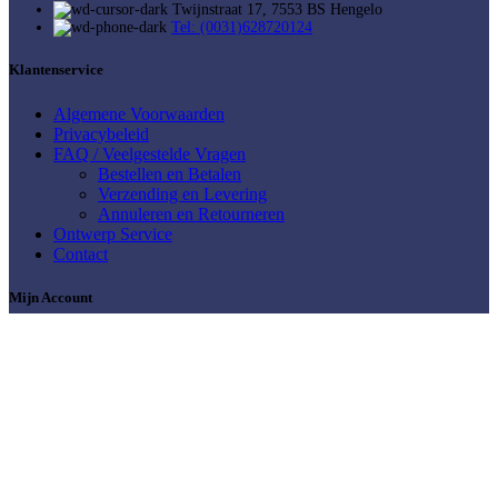
Twijnstraat 17, 7553 BS Hengelo
Tel: (0031)628720124
Klantenservice
Algemene Voorwaarden
Privacybeleid
FAQ / Veelgestelde Vragen
Bestellen en Betalen
Verzending en Levering
Annuleren en Retourneren
Ontwerp Service
Contact
Mijn Account
Mijn account
Winkelwagen
Mijn Verlanglijst
Shop bij Casarti
Abstract & Modern
Bloemen
Dieren
Keuken &