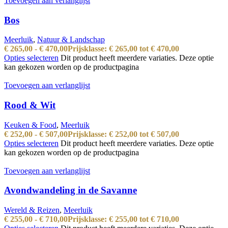
Toevoegen aan verlanglijst
Bos
Meerluik
,
Natuur & Landschap
€
265,00
-
€
470,00
Prijsklasse: € 265,00 tot € 470,00
Opties selecteren
Dit product heeft meerdere variaties. Deze optie
kan gekozen worden op de productpagina
Toevoegen aan verlanglijst
Rood & Wit
Keuken & Food
,
Meerluik
€
252,00
-
€
507,00
Prijsklasse: € 252,00 tot € 507,00
Opties selecteren
Dit product heeft meerdere variaties. Deze optie
kan gekozen worden op de productpagina
Toevoegen aan verlanglijst
Avondwandeling in de Savanne
Wereld & Reizen
,
Meerluik
€
255,00
-
€
710,00
Prijsklasse: € 255,00 tot € 710,00