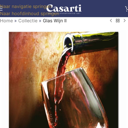
Naar navigatie springen
Naar hoofdinhoud springen
Home
»
Collectie
»
Glas Wijn II