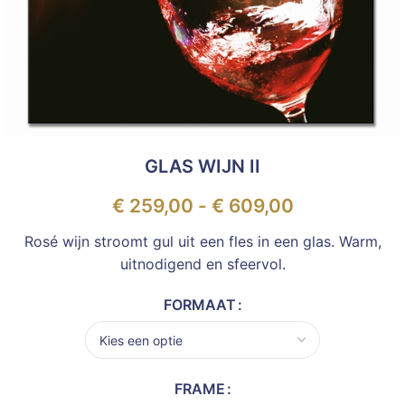
GLAS WIJN II
€
259,00
-
€
609,00
Rosé wijn stroomt gul uit een fles in een glas. Warm,
uitnodigend en sfeervol.
FORMAAT
FRAME