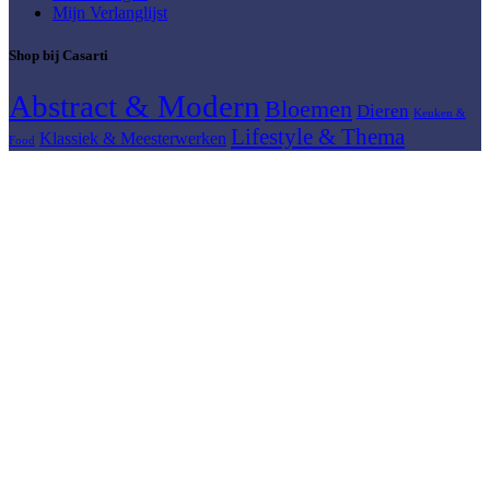
Mijn Verlanglijst
Shop bij Casarti
Abstract & Modern
Bloemen
Dieren
Keuken &
Lifestyle & Thema
Klassiek & Meesterwerken
Food
Meerluik
Mensen & Portretten
Natuur & Landschap
Muziek
Steden & Skylines
Wereld & Reizen
© 2026
Casarti
. Alle rechten voorbehouden
Zoeken
Begin met typen om producten te zien waarnaar u op zoek bent.
Zoeken
Collectie
Ontwerp Service
Over Casarti
Contact
Verlanglijst
Winkel