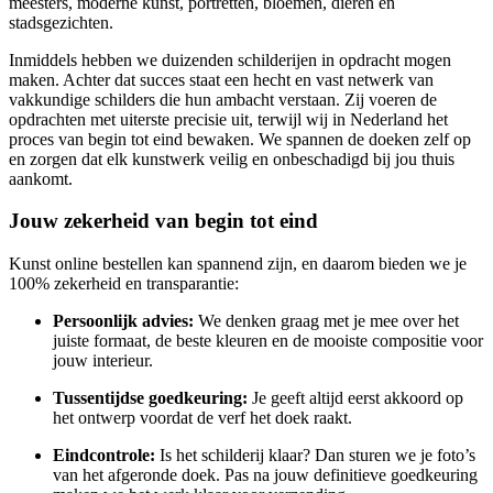
meesters, moderne kunst, portretten, bloemen, dieren en
stadsgezichten.
Inmiddels hebben we duizenden schilderijen in opdracht mogen
maken. Achter dat succes staat een hecht en vast netwerk van
vakkundige schilders die hun ambacht verstaan. Zij voeren de
opdrachten met uiterste precisie uit, terwijl wij in Nederland het
proces van begin tot eind bewaken. We spannen de doeken zelf op
en zorgen dat elk kunstwerk veilig en onbeschadigd bij jou thuis
aankomt.
Jouw zekerheid van begin tot eind
Kunst online bestellen kan spannend zijn, en daarom bieden we je
100% zekerheid en transparantie:
Persoonlijk advies:
We denken graag met je mee over het
juiste formaat, de beste kleuren en de mooiste compositie voor
jouw interieur.
Tussentijdse goedkeuring:
Je geeft altijd eerst akkoord op
het ontwerp voordat de verf het doek raakt.
Eindcontrole:
Is het schilderij klaar? Dan sturen we je foto’s
van het afgeronde doek. Pas na jouw definitieve goedkeuring