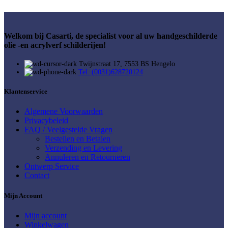
Welkom bij Casarti, de specialist voor al uw handgeschilderde
olie -en acrylverf schilderijen!
Twijnstraat 17, 7553 BS Hengelo
Tel: (0031)628720124
Klantenservice
Algemene Voorwaarden
Privacybeleid
FAQ / Veelgestelde Vragen
Bestellen en Betalen
Verzending en Levering
Annuleren en Retourneren
Ontwerp Service
Contact
Mijn Account
Mijn account
Winkelwagen