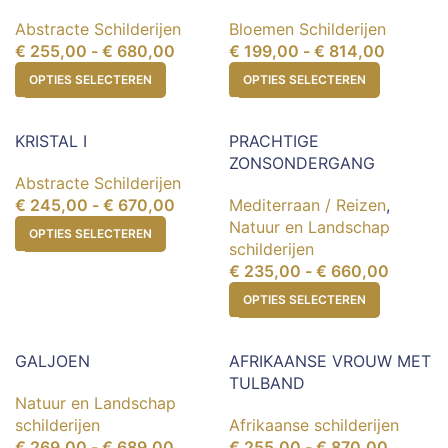
Abstracte Schilderijen
Bloemen Schilderijen
€
255,00
-
€
680,00
€
199,00
-
€
814,00
OPTIES SELECTEREN
OPTIES SELECTEREN
KRISTAL I
PRACHTIGE
ZONSONDERGANG
Abstracte Schilderijen
€
245,00
-
€
670,00
Mediterraan / Reizen
,
Natuur en Landschap
OPTIES SELECTEREN
schilderijen
€
235,00
-
€
660,00
OPTIES SELECTEREN
GALJOEN
AFRIKAANSE VROUW MET
TULBAND
Natuur en Landschap
schilderijen
Afrikaanse schilderijen
€
269,00
-
€
689,00
€
255,00
-
€
870,00