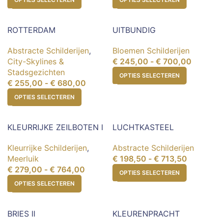
ROTTERDAM
UITBUNDIG
Abstracte Schilderijen
,
Bloemen Schilderijen
City-Skylines &
€
245,00
-
€
700,00
Stadsgezichten
OPTIES SELECTEREN
€
255,00
-
€
680,00
OPTIES SELECTEREN
KLEURRIJKE ZEILBOTEN I
LUCHTKASTEEL
Kleurrijke Schilderijen
,
Abstracte Schilderijen
Meerluik
€
198,50
-
€
713,50
€
279,00
-
€
764,00
OPTIES SELECTEREN
OPTIES SELECTEREN
BRIES II
KLEURENPRACHT