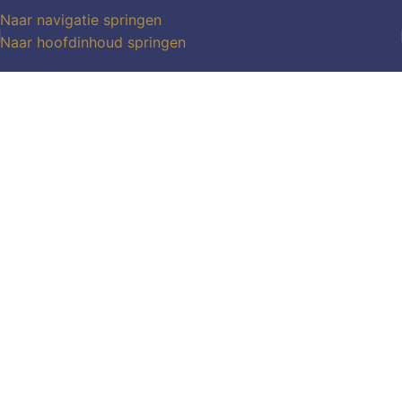
Naar navigatie springen
Naar hoofdinhoud springen
KIes voor uniek en handgemaakt
Handgeschilderde olieverf
schilderijen voor elk
interieur!
Welkom bij Casarti! Ben jij op zoek naar een
prachtig schilderij? Bij ons vind je 100%
handgemaakte schilderijen, echte olieverf op
echt canvas! Bekijk onze uitgebreide collectie