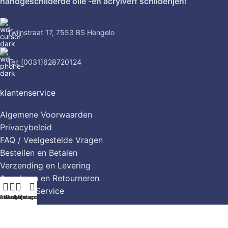
handgeschilderde olie -en acrylverf schilderijen!
Twijnstraat 17, 7553 BS Hengelo
Tel: (0031)628720124
klantenservice
Algemene Voorwaarden
Privacybeleid
FAQ / Veelgestelde Vragen
Bestellen en Betalen
Verzending en Levering
Annuleren en Retourneren
Ontwerp Service
inkel
erlanglijst
Winkelwagen
Mijn account
Contact
mijn account