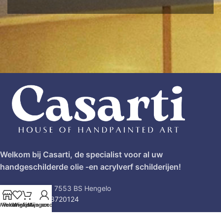
Welkom bij Casarti, de specialist voor al uw
handgeschilderde olie -en acrylverf schilderijen!
Twijnstraat 17, 7553 BS Hengelo
Tel: (0031)628720124
Winkel
Verlanglijst
Winkelwagen
Mijn account
klantenservice