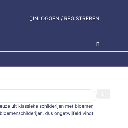
INLOGGEN / REGISTREREN
 keuze uit klassieke schilderijen met bloemen
loemenschilderijen, dus ongetwijfeld vindt