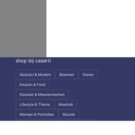
shop bij casarti
Abstract & Modern
Bloemen
Dieren
Keuken & Food
Klassiek & Meesterwerken
Lifestyle & Thema
Meerluik
Mensen & Portretten
Muziek
Natuur & Landschap
Steden & Skylines
Wereld & Reizen