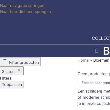
Naar navigatie springen
Naar hoofdinhoud springen
COLLEC
B
Home
»
Bloemen 
Filter producten
Sluiten
Geen producten g
Filters
Toepassen
Een schilderij me
of moderne schil
je in onze collec