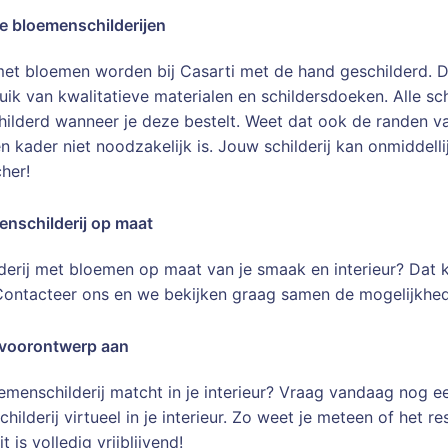
e bloemenschilderijen
 met bloemen worden bij Casarti met de hand geschilderd. D
ik van kwalitatieve materialen en schildersdoeken. Alle sc
ilderd wanneer je deze bestelt. Weet dat ook de randen va
n kader niet noodzakelijk is. Jouw schilderij kan onmidde
cher!
enschilderij op maat
lderij met bloemen op maat van je smaak en interieur? Dat 
 Contacteer ons en we bekijken graag samen de mogelijkhe
 voorontwerp aan
emenschilderij matcht in je interieur? Vraag vandaag nog e
childerij virtueel in je interieur. Zo weet je meteen of het 
 is volledig vrijblijvend!