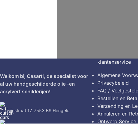
klantenservice
Algemene Voorw
Welkom bij Casarti, de specialist voor
Privacybeleid
al uw handgeschilderde olie -en
FAQ / Veelgestel
acrylverf schilderijen!
Bestellen en Beta
Verzending en Le
Twijnstraat 17, 7553 BS Hengelo
Annuleren en Ret
Ontwerp Service
Tel: (0031)628720124
Contact