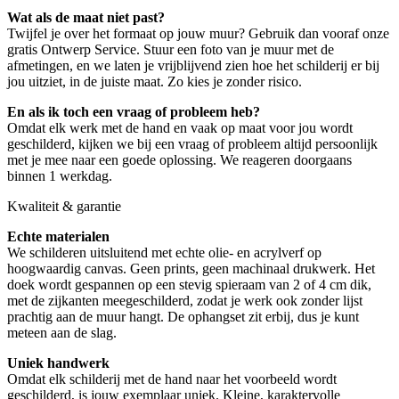
Wat als de maat niet past?
Twijfel je over het formaat op jouw muur? Gebruik dan vooraf onze
gratis Ontwerp Service. Stuur een foto van je muur met de
afmetingen, en we laten je vrijblijvend zien hoe het schilderij er bij
jou uitziet, in de juiste maat. Zo kies je zonder risico.
En als ik toch een vraag of probleem heb?
Omdat elk werk met de hand en vaak op maat voor jou wordt
geschilderd, kijken we bij een vraag of probleem altijd persoonlijk
met je mee naar een goede oplossing. We reageren doorgaans
binnen 1 werkdag.
Kwaliteit & garantie
Echte materialen
We schilderen uitsluitend met echte olie- en acrylverf op
hoogwaardig canvas. Geen prints, geen machinaal drukwerk. Het
doek wordt gespannen op een stevig spieraam van 2 of 4 cm dik,
met de zijkanten meegeschilderd, zodat je werk ook zonder lijst
prachtig aan de muur hangt. De ophangset zit erbij, dus je kunt
meteen aan de slag.
Uniek handwerk
Omdat elk schilderij met de hand naar het voorbeeld wordt
geschilderd, is jouw exemplaar uniek. Kleine, karaktervolle