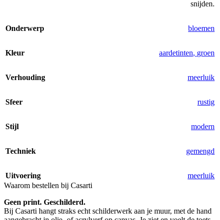
snijden.
Onderwerp
bloemen
Kleur
aardetinten
,
groen
Verhouding
meerluik
Sfeer
rustig
Stijl
modern
Techniek
gemengd
Uitvoering
meerluik
Waarom bestellen bij Casarti
Geen print. Geschilderd.
Bij Casarti hangt straks echt schilderwerk aan je muur, met de hand
aangebracht in olie- of acrylverf op canvas. Je ziet en voelt de toets