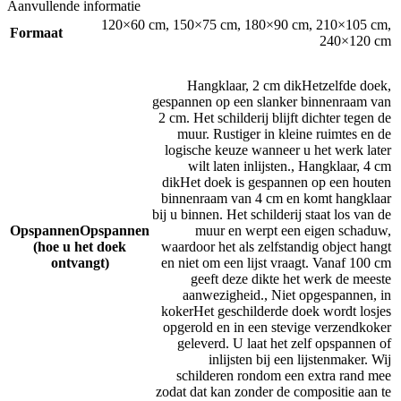
Aanvullende informatie
120×60 cm
,
150×75 cm
,
180×90 cm
,
210×105 cm
,
Formaat
240×120 cm
Hangklaar, 2 cm dik
Hetzelfde doek,
gespannen op een slanker binnenraam van
2 cm. Het schilderij blijft dichter tegen de
muur. Rustiger in kleine ruimtes en de
logische keuze wanneer u het werk later
wilt laten inlijsten.
,
Hangklaar, 4 cm
dik
Het doek is gespannen op een houten
binnenraam van 4 cm en komt hangklaar
bij u binnen. Het schilderij staat los van de
Opspannen
Opspannen
muur en werpt een eigen schaduw,
(hoe u het doek
waardoor het als zelfstandig object hangt
ontvangt)
en niet om een lijst vraagt. Vanaf 100 cm
geeft deze dikte het werk de meeste
aanwezigheid.
,
Niet opgespannen, in
koker
Het geschilderde doek wordt losjes
opgerold en in een stevige verzendkoker
geleverd. U laat het zelf opspannen of
inlijsten bij een lijstenmaker. Wij
schilderen rondom een extra rand mee
zodat dat kan zonder de compositie aan te