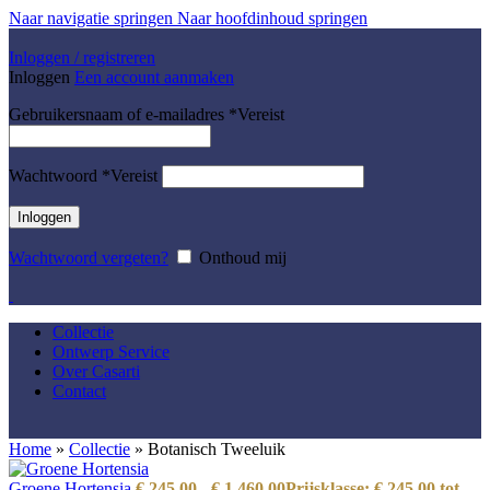
Naar navigatie springen
Naar hoofdinhoud springen
Inloggen / registreren
Inloggen
Een account aanmaken
Gebruikersnaam of e-mailadres
*
Vereist
Wachtwoord
*
Vereist
Inloggen
Wachtwoord vergeten?
Onthoud mij
Collectie
Ontwerp Service
Over Casarti
Contact
Home
»
Collectie
»
Botanisch Tweeluik
Groene Hortensia
€
245,00
-
€
1.460,00
Prijsklasse: € 245,00 tot