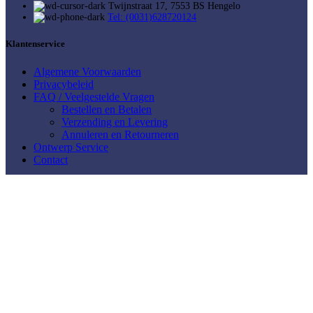
Twijnstraat 17, 7553 BS Hengelo
Tel: (0031)628720124
Klantenservice
Algemene Voorwaarden
Privacybeleid
FAQ / Veelgestelde Vragen
Bestellen en Betalen
Verzending en Levering
Annuleren en Retourneren
Ontwerp Service
Contact
Mijn Account
Mijn account
Winkelwagen
Mijn Verlanglijst
Cookievoorkeuren
Shop bij Casarti
Abstract & Modern