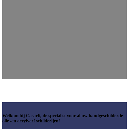
Welkom bij Casarti, de specialist voor al uw handgeschilderde
olie -en acrylverf schilderijen!