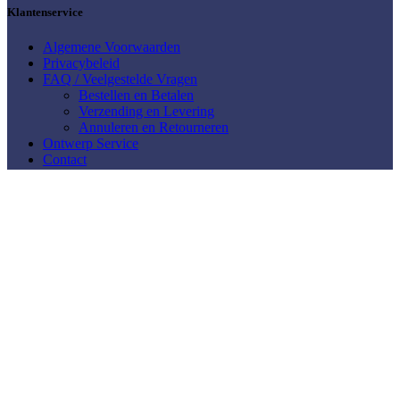
Klantenservice
Algemene Voorwaarden
Privacybeleid
FAQ / Veelgestelde Vragen
Bestellen en Betalen
Verzending en Levering
Annuleren en Retourneren
Ontwerp Service
Contact
Mijn Account
Mijn account
Winkelwagen
Mijn Verlanglijst
Shop bij Casarti
Abstract & Modern
Bloemen
Dieren
Keuken &
Lifestyle & Thema
Klassiek & Meesterwerken
Food
Meerluik
Mensen & Portretten
Natuur & Landschap
Muziek