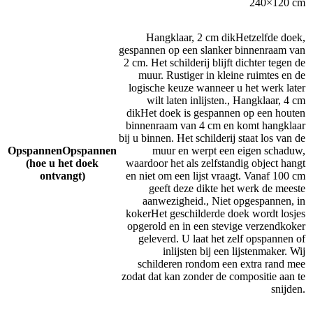
240×120 cm
Hangklaar, 2 cm dik
Hetzelfde doek,
gespannen op een slanker binnenraam van
2 cm. Het schilderij blijft dichter tegen de
muur. Rustiger in kleine ruimtes en de
logische keuze wanneer u het werk later
wilt laten inlijsten.
,
Hangklaar, 4 cm
dik
Het doek is gespannen op een houten
binnenraam van 4 cm en komt hangklaar
bij u binnen. Het schilderij staat los van de
Opspannen
Opspannen
muur en werpt een eigen schaduw,
(hoe u het doek
waardoor het als zelfstandig object hangt
ontvangt)
en niet om een lijst vraagt. Vanaf 100 cm
geeft deze dikte het werk de meeste
aanwezigheid.
,
Niet opgespannen, in
koker
Het geschilderde doek wordt losjes
opgerold en in een stevige verzendkoker
geleverd. U laat het zelf opspannen of
inlijsten bij een lijstenmaker. Wij
schilderen rondom een extra rand mee
zodat dat kan zonder de compositie aan te
snijden.