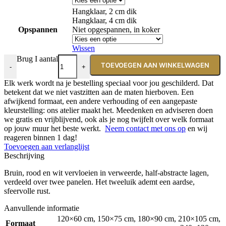
Hangklaar, 2 cm dik
Hangklaar, 4 cm dik
Opspannen
Niet opgespannen, in koker
Wissen
Brug I aantal
TOEVOEGEN AAN WINKELWAGEN
-
+
Elk werk wordt na je bestelling speciaal voor jou geschilderd. Dat
betekent dat we niet vastzitten aan de maten hierboven. Een
afwijkend formaat, een andere verhouding of een aangepaste
kleurstelling: ons atelier maakt het. Meedenken en adviseren doen
we gratis en vrijblijvend, ook als je nog twijfelt over welk formaat
op jouw muur het beste werkt.
Neem contact met ons op
en wij
reageren binnen 1 dag!
Toevoegen aan verlanglijst
Beschrijving
Bruin, rood en wit vervloeien in verweerde, half-abstracte lagen,
verdeeld over twee panelen. Het tweeluik ademt een aardse,
sfeervolle rust.
Aanvullende informatie
120×60 cm
,
150×75 cm
,
180×90 cm
,
210×105 cm
,
Formaat