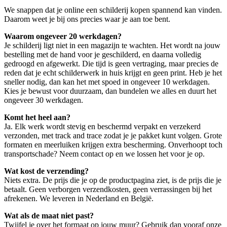
We snappen dat je online een schilderij kopen spannend kan vinden.
Daarom weet je bij ons precies waar je aan toe bent.
Waarom ongeveer 20 werkdagen?
Je schilderij ligt niet in een magazijn te wachten. Het wordt na jouw
bestelling met de hand voor je geschilderd, en daarna volledig
gedroogd en afgewerkt. Die tijd is geen vertraging, maar precies de
reden dat je echt schilderwerk in huis krijgt en geen print. Heb je het
sneller nodig, dan kan het met spoed in ongeveer 10 werkdagen.
Kies je bewust voor duurzaam, dan bundelen we alles en duurt het
ongeveer 30 werkdagen.
Komt het heel aan?
Ja. Elk werk wordt stevig en beschermd verpakt en verzekerd
verzonden, met track and trace zodat je je pakket kunt volgen. Grote
formaten en meerluiken krijgen extra bescherming. Onverhoopt toch
transportschade? Neem contact op en we lossen het voor je op.
Wat kost de verzending?
Niets extra. De prijs die je op de productpagina ziet, is de prijs die je
betaalt. Geen verborgen verzendkosten, geen verrassingen bij het
afrekenen. We leveren in Nederland en België.
Wat als de maat niet past?
Twijfel je over het formaat op jouw muur? Gebruik dan vooraf onze