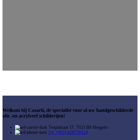
Welkom bij Casarti, de specialist voor al uw handgeschilderde
olie -en acrylverf schilderijen!
Twijnstraat 17, 7553 BS Hengelo
Tel: (0031)628720124