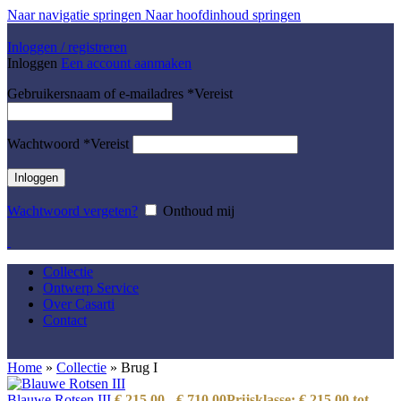
Naar navigatie springen
Naar hoofdinhoud springen
Inloggen / registreren
Inloggen
Een account aanmaken
Gebruikersnaam of e-mailadres
*
Vereist
Wachtwoord
*
Vereist
Inloggen
Wachtwoord vergeten?
Onthoud mij
Collectie
Ontwerp Service
Over Casarti
Contact
Home
»
Collectie
»
Brug I
Blauwe Rotsen III
€
215,00
-
€
710,00
Prijsklasse: € 215,00 tot