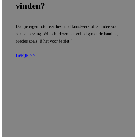
vinden?
Deel je eigen foto, een bestaand kunstwerk of een idee voor
een aanpassing. Wij schilderen het volledig met de hand na,
precies zoals jij het voor je ziet."
Bekijk >>