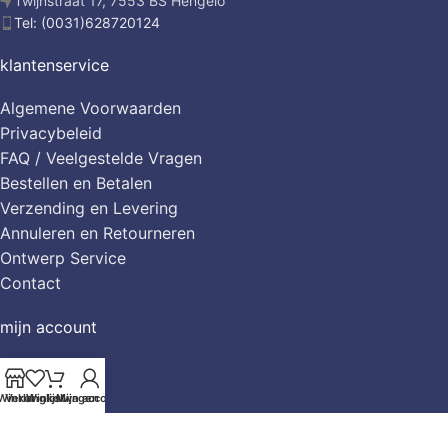
Twijnstraat 17, 7553 BS Hengelo
Tel: (0031)628720124
klantenservice
Algemene Voorwaarden
Privacybeleid
FAQ / Veelgestelde Vragen
Bestellen en Betalen
Verzending en Levering
Annuleren en Retourneren
Ontwerp Service
Contact
mijn account
Mijn account
Winkelwagen
Winkel
Verlanglijst
Winkelwagen
Mijn account
Mijn Verlanglijst
Cookievoorkeuren