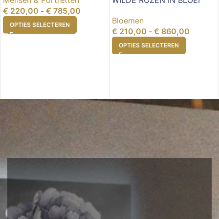
Mensen & Portretten
WILDE ROZEN IN BLOEI
€
220,00
-
€
785,00
Bloemen
OPTIES SELECTEREN
€
210,00
-
€
860,00
OPTIES SELECTEREN