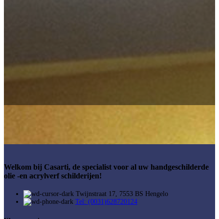
Welkom bij Casarti, de specialist voor al uw handgeschilderde
olie -en acrylverf schilderijen!
Twijnstraat 17, 7553 BS Hengelo
Tel: (0031)628720124