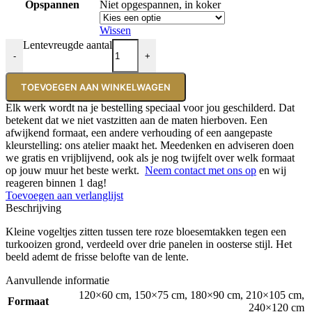
Opspannen
Niet opgespannen, in koker
Wissen
Lentevreugde aantal
-
+
TOEVOEGEN AAN WINKELWAGEN
Elk werk wordt na je bestelling speciaal voor jou geschilderd. Dat
betekent dat we niet vastzitten aan de maten hierboven. Een
afwijkend formaat, een andere verhouding of een aangepaste
kleurstelling: ons atelier maakt het. Meedenken en adviseren doen
we gratis en vrijblijvend, ook als je nog twijfelt over welk formaat
op jouw muur het beste werkt.
Neem contact met ons op
en wij
reageren binnen 1 dag!
Toevoegen aan verlanglijst
Beschrijving
Kleine vogeltjes zitten tussen tere roze bloesemtakken tegen een
turkooizen grond, verdeeld over drie panelen in oosterse stijl. Het
beeld ademt de frisse belofte van de lente.
Aanvullende informatie
120×60 cm
,
150×75 cm
,
180×90 cm
,
210×105 cm
,
Formaat
240×120 cm