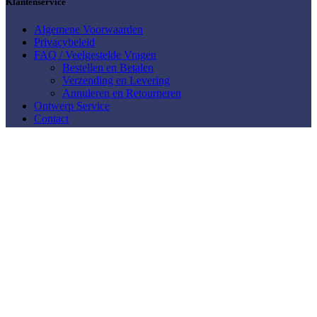
Klantenservice
Algemene Voorwaarden
Privacybeleid
FAQ / Veelgestelde Vragen
Bestellen en Betalen
Verzending en Levering
Annuleren en Retourneren
Ontwerp Service
Contact
Mijn Account
Mijn account
Winkelwagen
Mijn Verlanglijst
Shop bij Casarti
Abstract & Modern
Bloemen
Dieren
Keuken &
Lifestyle & Thema
Klassiek & Meesterwerken
Food
Meerluik
Mensen & Portretten
Natuur & Landschap
Muziek
Steden & Skylines
Wereld & Reizen