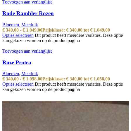
Toevoegen aan verlanglijst
Rode Rambler Rozen
Bloemen
,
Meerluik
€
340,00
-
€
1.049,00
Prijsklasse: € 340,00 tot € 1.049,00
Opties selecteren
Dit product heeft meerdere variaties. Deze optie
kan gekozen worden op de productpagina
Toevoegen aan verlanglijst
Roze Protea
Bloemen
,
Meerluik
€
340,00
-
€
1.058,00
Prijsklasse: € 340,00 tot € 1.058,00
Opties selecteren
Dit product heeft meerdere variaties. Deze optie
kan gekozen worden op de productpagina