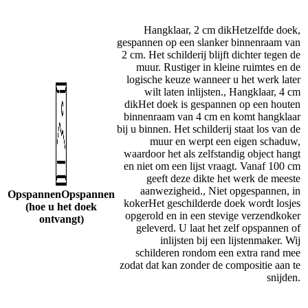
Hangklaar, 2 cm dik
Hetzelfde doek,
gespannen op een slanker binnenraam van
2 cm. Het schilderij blijft dichter tegen de
muur. Rustiger in kleine ruimtes en de
logische keuze wanneer u het werk later
wilt laten inlijsten.
,
Hangklaar, 4 cm
dik
Het doek is gespannen op een houten
binnenraam van 4 cm en komt hangklaar
bij u binnen. Het schilderij staat los van de
muur en werpt een eigen schaduw,
waardoor het als zelfstandig object hangt
en niet om een lijst vraagt. Vanaf 100 cm
geeft deze dikte het werk de meeste
aanwezigheid.
,
Niet opgespannen, in
Opspannen
Opspannen
koker
Het geschilderde doek wordt losjes
(hoe u het doek
opgerold en in een stevige verzendkoker
ontvangt)
geleverd. U laat het zelf opspannen of
inlijsten bij een lijstenmaker. Wij
schilderen rondom een extra rand mee
zodat dat kan zonder de compositie aan te
snijden.