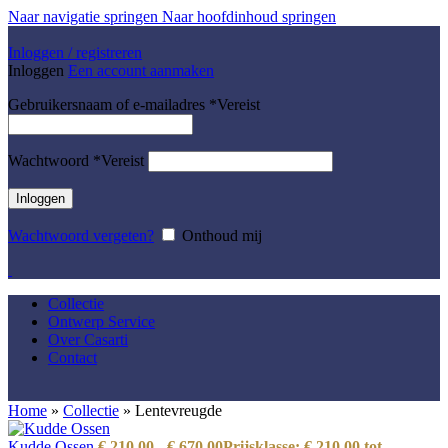
Naar navigatie springen
Naar hoofdinhoud springen
Inloggen / registreren
Inloggen
Een account aanmaken
Gebruikersnaam of e-mailadres
*
Vereist
Wachtwoord
*
Vereist
Inloggen
Wachtwoord vergeten?
Onthoud mij
Collectie
Ontwerp Service
Over Casarti
Contact
Home
»
Collectie
»
Lentevreugde
Kudde Ossen
€
210,00
-
€
670,00
Prijsklasse: € 210,00 tot