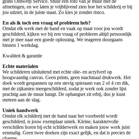
gratis Ontwerp Service. Stuur een foto van je muur met de
afmetingen, en we laten je vrijblijvend zien hoe het schilderij er bij
jou uitziet, in de juiste maat. Zo kies je zonder risico.
En als ik toch een vraag of probleem heb?
Omdat elk werk met de hand en vaak op maat voor jou wordt
geschilderd, kijken we bij een vraag of probleem altijd persoonlijk
met je mee naar een goede oplossing. We reageren doorgaans
binnen 1 werkdag.
Kwaliteit & garantie
Echte materialen
We schilderen uitsluitend met echte olie- en acrylverf op
hoogwaardig canvas. Geen prints, geen machinaal drukwerk. Het
doek wordt gespannen op een stevig spieraam van 2 of 4 cm dik,
met de zijkanten meegeschilderd, zodat je werk ook zonder lijst
prachtig aan de muur hangt. De ophangset zit erbij, dus je kunt
meteen aan de slag.
Uniek handwerk
Omdat elk schilderij met de hand naar het voorbeeld wordt
geschilderd, is jouw exemplaar uniek. Kleine, karaktervolle
verschillen horen bij echt schilderwerk en maken jouw werk juist
eenmalig. Geen twee doeken zijn exact gelijk, en dat is precies de
charme.