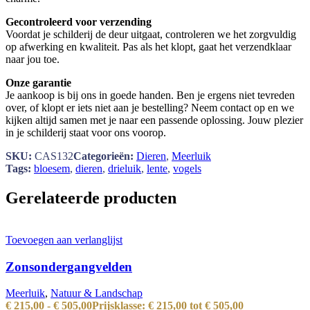
Gecontroleerd voor verzending
Voordat je schilderij de deur uitgaat, controleren we het zorgvuldig
op afwerking en kwaliteit. Pas als het klopt, gaat het verzendklaar
naar jou toe.
Onze garantie
Je aankoop is bij ons in goede handen. Ben je ergens niet tevreden
over, of klopt er iets niet aan je bestelling? Neem contact op en we
kijken altijd samen met je naar een passende oplossing. Jouw plezier
in je schilderij staat voor ons voorop.
SKU:
CAS132
Categorieën:
Dieren
,
Meerluik
Tags:
bloesem
,
dieren
,
drieluik
,
lente
,
vogels
Gerelateerde producten
Toevoegen aan verlanglijst
Zonsondergangvelden
Meerluik
,
Natuur & Landschap
€
215,00
-
€
505,00
Prijsklasse: € 215,00 tot € 505,00