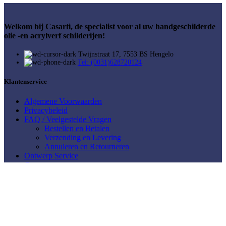
Welkom bij Casarti, de specialist voor al uw handgeschilderde
olie -en acrylverf schilderijen!
Twijnstraat 17, 7553 BS Hengelo
Tel: (0031)628720124
Klantenservice
Algemene Voorwaarden
Privacybeleid
FAQ / Veelgestelde Vragen
Bestellen en Betalen
Verzending en Levering
Annuleren en Retourneren
Ontwerp Service
Contact
Mijn Account
Mijn account
Winkelwagen
Mijn Verlanglijst