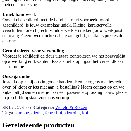
meteen aan de slag.
Uniek handwerk
Omdat elk schilderij met de hand naar het voorbeeld wordt
geschilderd, is jouw exemplaar uniek. Kleine, karaktervolle
verschillen horen bij echt schilderwerk en maken jouw werk juist
eenmalig. Geen twee doeken zijn exact gelijk, en dat is precies de
charme.
Gecontroleerd voor verzending
Voordat je schilderij de deur uitgaat, controleren we het zorgvuldig
op afwerking en kwaliteit. Pas als het klopt, gaat het verzendklaar
naar jou toe.
Onze garantie
Je aankoop is bij ons in goede handen. Ben je ergens niet tevreden
over, of klopt er iets niet aan je bestelling? Neem contact op en we
kijken altijd samen met je naar een passende oplossing. Jouw plezier
in je schilderij staat voor ons voorop.
SKU:
CAS1051
Categorie:
Wereld & Reizen
Tags:
bamboe
,
dieren
,
feng shui
,
kleurrijk
,
koi
Gerelateerde producten