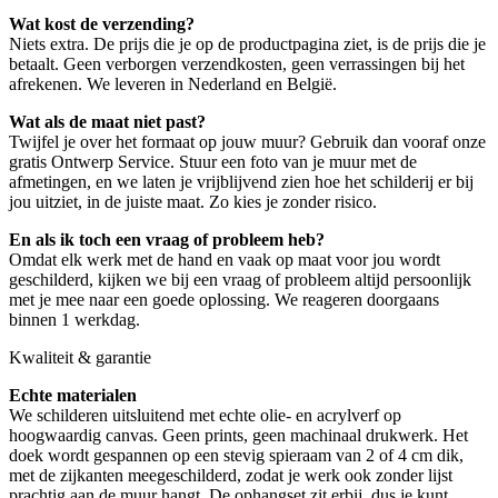
Wat kost de verzending?
Niets extra. De prijs die je op de productpagina ziet, is de prijs die je
betaalt. Geen verborgen verzendkosten, geen verrassingen bij het
afrekenen. We leveren in Nederland en België.
Wat als de maat niet past?
Twijfel je over het formaat op jouw muur? Gebruik dan vooraf onze
gratis Ontwerp Service. Stuur een foto van je muur met de
afmetingen, en we laten je vrijblijvend zien hoe het schilderij er bij
jou uitziet, in de juiste maat. Zo kies je zonder risico.
En als ik toch een vraag of probleem heb?
Omdat elk werk met de hand en vaak op maat voor jou wordt
geschilderd, kijken we bij een vraag of probleem altijd persoonlijk
met je mee naar een goede oplossing. We reageren doorgaans
binnen 1 werkdag.
Kwaliteit & garantie
Echte materialen
We schilderen uitsluitend met echte olie- en acrylverf op
hoogwaardig canvas. Geen prints, geen machinaal drukwerk. Het
doek wordt gespannen op een stevig spieraam van 2 of 4 cm dik,
met de zijkanten meegeschilderd, zodat je werk ook zonder lijst
prachtig aan de muur hangt. De ophangset zit erbij, dus je kunt