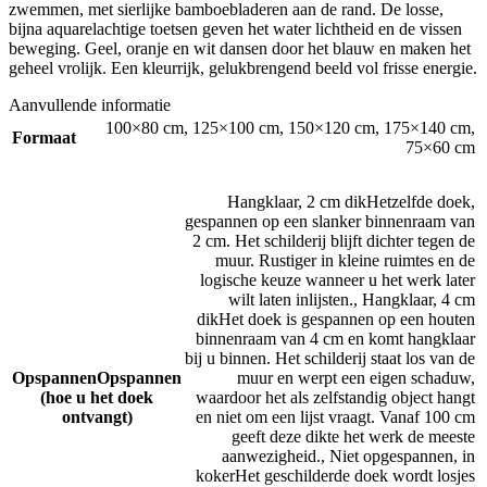
zwemmen, met sierlijke bamboebladeren aan de rand. De losse,
bijna aquarelachtige toetsen geven het water lichtheid en de vissen
beweging. Geel, oranje en wit dansen door het blauw en maken het
geheel vrolijk. Een kleurrijk, gelukbrengend beeld vol frisse energie.
Aanvullende informatie
100×80 cm
,
125×100 cm
,
150×120 cm
,
175×140 cm
,
Formaat
75×60 cm
Hangklaar, 2 cm dik
Hetzelfde doek,
gespannen op een slanker binnenraam van
2 cm. Het schilderij blijft dichter tegen de
muur. Rustiger in kleine ruimtes en de
logische keuze wanneer u het werk later
wilt laten inlijsten.
,
Hangklaar, 4 cm
dik
Het doek is gespannen op een houten
binnenraam van 4 cm en komt hangklaar
bij u binnen. Het schilderij staat los van de
Opspannen
Opspannen
muur en werpt een eigen schaduw,
(hoe u het doek
waardoor het als zelfstandig object hangt
ontvangt)
en niet om een lijst vraagt. Vanaf 100 cm
geeft deze dikte het werk de meeste
aanwezigheid.
,
Niet opgespannen, in
koker
Het geschilderde doek wordt losjes