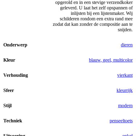
opgerold en in een stevige verzendkoker
geleverd. U laat het zelf opspannen of
inlijsten bij een lijstenmaker. Wij
schilderen rondom een extra rand mee
zodat dat kan zonder de compositie aan te
snijden.
Onderwerp
dieren
Kleur
blauw
,
geel
,
multicolor
Verhouding
vierkant
Sfeer
kleurrijk
Stijl
modern
Techniek
penseeltoets
Uitvoering
enkel