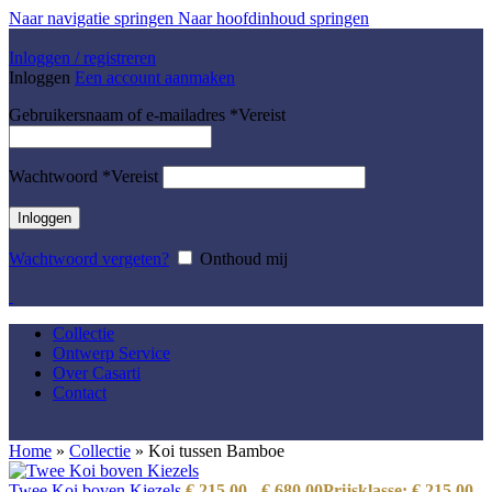
Naar navigatie springen
Naar hoofdinhoud springen
Inloggen / registreren
Inloggen
Een account aanmaken
Gebruikersnaam of e-mailadres
*
Vereist
Wachtwoord
*
Vereist
Inloggen
Wachtwoord vergeten?
Onthoud mij
Collectie
Ontwerp Service
Over Casarti
Contact
Home
»
Collectie
»
Koi tussen Bamboe
Twee Koi boven Kiezels
€
215,00
-
€
680,00
Prijsklasse: € 215,00