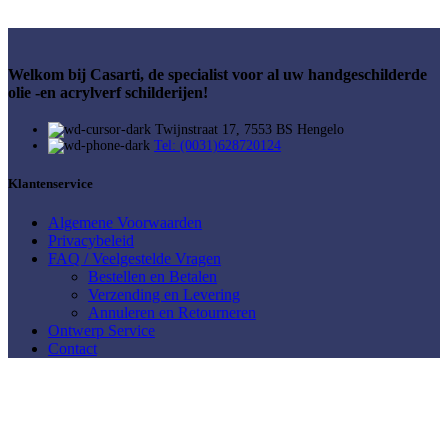
Welkom bij Casarti, de specialist voor al uw handgeschilderde
olie -en acrylverf schilderijen!
Twijnstraat 17, 7553 BS Hengelo
Tel: (0031)628720124
Klantenservice
Algemene Voorwaarden
Privacybeleid
FAQ / Veelgestelde Vragen
Bestellen en Betalen
Verzending en Levering
Annuleren en Retourneren
Ontwerp Service
Contact
Mijn Account
Mijn account
Winkelwagen