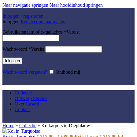
Naar navigatie springen
Naar hoofdinhoud springen
Inloggen / registreren
Inloggen
Een account aanmaken
Gebruikersnaam of e-mailadres
*
Vereist
Wachtwoord
*
Vereist
Inloggen
Wachtwoord vergeten?
Onthoud mij
Collectie
Ontwerp Service
Over Casarti
Contact
Home
»
Collectie
»
Koikarpers in Diepblauw
Koi in Turquoise
€
215,00
-
€
680,00
Prijsklasse: € 215,00 tot