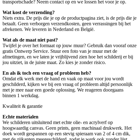
transportschade? Neem contact op en we lossen het voor je op.
Wat kost de verzending?
Niets extra. De prijs die je op de productpagina ziet, is de prijs die je
betaalt. Geen verborgen verzendkosten, geen verrassingen bij het
afrekenen. We leveren in Nederland en België.
Wat als de maat niet past?
Twijfel je over het formaat op jouw muur? Gebruik dan vooraf onze
gratis Ontwerp Service. Stuur een foto van je muur met de
afmetingen, en we laten je vrijblijvend zien hoe het schilderij er bij
jou uitziet, in de juiste maat. Zo kies je zonder risico.
En als ik toch een vraag of probleem heb?
Omdat elk werk met de hand en vaak op maat voor jou wordt
geschilderd, kijken we bij een vraag of probleem altijd persoonlijk
met je mee naar een goede oplossing. We reageren doorgaans
binnen 1 werkdag.
Kwaliteit & garantie
Echte materialen
We schilderen uitsluitend met echte olie- en acrylverf op
hoogwaardig canvas. Geen prints, geen machinaal drukwerk. Het
doek wordt gespannen op een stevig spieraam van 2 of 4 cm dik,
met de zijkanten meegeschilderd, zodat je werk ook zonder lijst