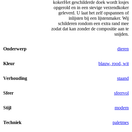
koker
Het geschilderde doek wordt losjes
opgerold en in een stevige verzendkoker
geleverd. U laat het zelf opspannen of
inlijsten bij een lijstenmaker. Wij
schilderen rondom een extra rand mee
zodat dat kan zonder de compositie aan te
snijden.
Onderwerp
dieren
Kleur
blauw
,
rood
,
wit
Verhouding
staand
Sfeer
sfeervol
Stijl
modern
Techniek
paletmes