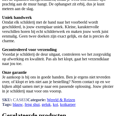
prachtig aan de muur hangt. De ophangset zit erbij, dus je kunt
meteen aan de slag.
Uniek handwerk
Omdat elk schilderij met de hand naar het voorbeeld wordt
geschilderd, is jouw exemplaar uniek. Kleine, karaktervolle
verschillen horen bij echt schilderwerk en maken jouw werk juist
eenmalig. Geen twee doeken zijn exact gelijk, en dat is precies de
charme.
Gecontroleerd voor verzending
Voordat je schilderij de deur uitgaat, controleren we het zorgvuldig
op afwerking en kwaliteit. Pas als het klopt, gaat het verzendklaar
naar jou toe.
Onze garantie
Je aankoop is bij ons in goede handen. Ben je ergens niet tevreden
over, of klopt er iets niet aan je bestelling? Neem contact op en we
kijken altijd samen met je naar een passende oplossing. Jouw plezier
in je schilderij staat voor ons voorop.
SKU:
CAS833
Categorie:
Wereld & Reizen
Tags:
blauw
,
feng shui
,
geluk
,
koi
,
koikarper
Gerelateerde producten