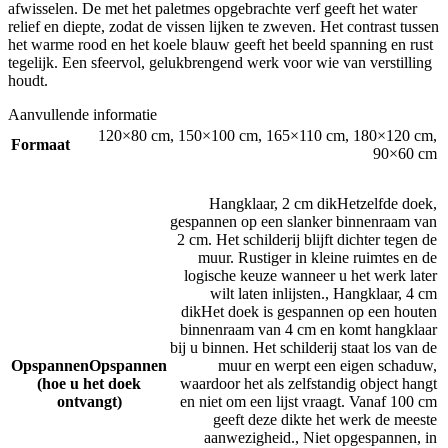
afwisselen. De met het paletmes opgebrachte verf geeft het water
relief en diepte, zodat de vissen lijken te zweven. Het contrast tussen
het warme rood en het koele blauw geeft het beeld spanning en rust
tegelijk. Een sfeervol, gelukbrengend werk voor wie van verstilling
houdt.
Aanvullende informatie
120×80 cm
,
150×100 cm
,
165×110 cm
,
180×120 cm
,
Formaat
90×60 cm
Hangklaar, 2 cm dik
Hetzelfde doek,
gespannen op een slanker binnenraam van
2 cm. Het schilderij blijft dichter tegen de
muur. Rustiger in kleine ruimtes en de
logische keuze wanneer u het werk later
wilt laten inlijsten.
,
Hangklaar, 4 cm
dik
Het doek is gespannen op een houten
binnenraam van 4 cm en komt hangklaar
bij u binnen. Het schilderij staat los van de
Opspannen
Opspannen
muur en werpt een eigen schaduw,
(hoe u het doek
waardoor het als zelfstandig object hangt
ontvangt)
en niet om een lijst vraagt. Vanaf 100 cm
geeft deze dikte het werk de meeste
aanwezigheid.
,
Niet opgespannen, in