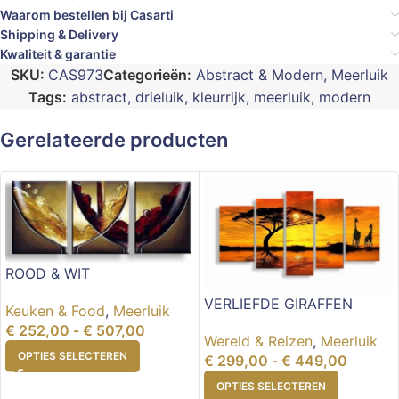
Waarom bestellen bij Casarti
Shipping & Delivery
Kwaliteit & garantie
SKU:
CAS973
Categorieën:
Abstract & Modern
,
Meerluik
Tags:
abstract
,
drieluik
,
kleurrijk
,
meerluik
,
modern
Gerelateerde producten
ROOD & WIT
VERLIEFDE GIRAFFEN
Keuken & Food
,
Meerluik
€
252,00
-
€
507,00
Wereld & Reizen
,
Meerluik
OPTIES SELECTEREN
€
299,00
-
€
449,00
OPTIES SELECTEREN