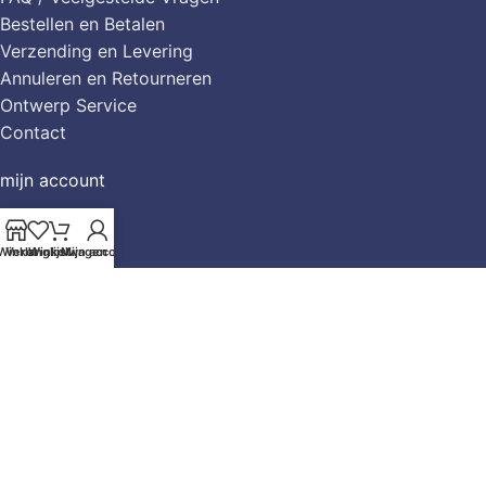
Bestellen en Betalen
Verzending en Levering
Annuleren en Retourneren
Ontwerp Service
Contact
mijn account
Mijn account
Winkelwagen
Winkel
Verlanglijst
Winkelwagen
Mijn account
Mijn Verlanglijst
shop bij casarti
Abstract & Modern
Bloemen
Dieren
Keuken & Food
Klassiek & Meesterwerken
Lifestyle & Thema
Meerluik
Mensen & Portretten
Muziek
Natuur & Landschap