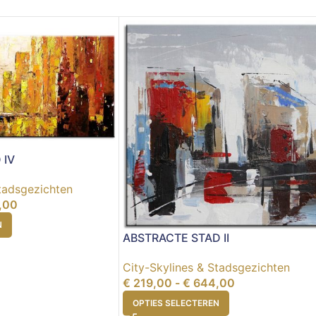
 IV
Stadsgezichten
,00
N
ABSTRACTE STAD II
City-Skylines & Stadsgezichten
€
219,00
-
€
644,00
OPTIES SELECTEREN