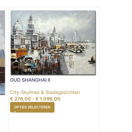
OUD SHANGHAI II
City-Skylines & Stadsgezichten
€
276,00
-
€
1.096,00
OPTIES SELECTEREN
NEW YORK BI
City-Skylines
€
245,00
-
€