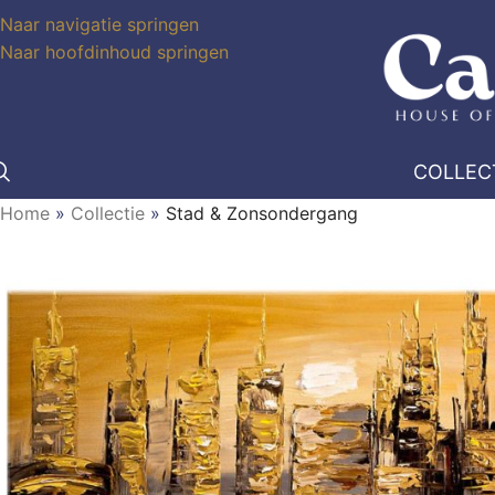
Naar navigatie springen
Naar hoofdinhoud springen
COLLEC
Home
»
Collectie
»
Stad & Zonsondergang