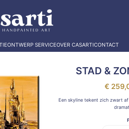
TIE
ONTWERP SERVICE
OVER CASARTI
CONTACT
STAD & Z
€
259,
Een skyline tekent zich zwart 
dramat