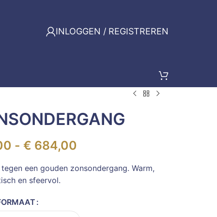
INLOGGEN / REGISTREREN
ONSONDERGANG
00
-
€
684,00
af tegen een gouden zonsondergang. Warm,
isch en sfeervol.
FORMAAT