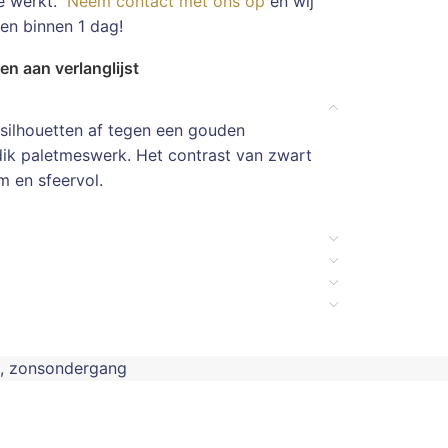
te werkt.
Neem contact met ons op
en wij
en binnen 1 dag!
n aan verlanglijst
 silhouetten af tegen een gouden
k paletmeswerk. Het contrast van zwart
 en sfeervol.
,
zonsondergang