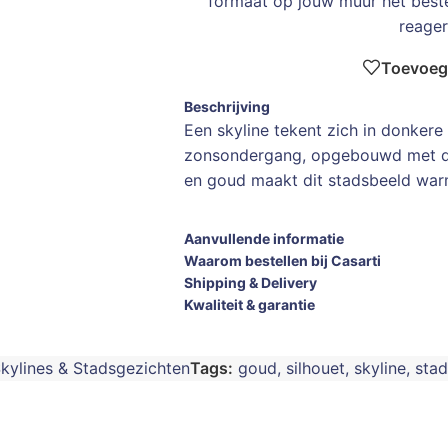
formaat op jouw muur het bes
reager
Toevoege
Beschrijving
Een skyline tekent zich in donkere
zonsondergang, opgebouwd met di
en goud maakt dit stadsbeeld warm
Aanvullende informatie
Waarom bestellen bij Casarti
Shipping & Delivery
Kwaliteit & garantie
Skylines & Stadsgezichten
Tags:
goud
,
silhouet
,
skyline
,
stad