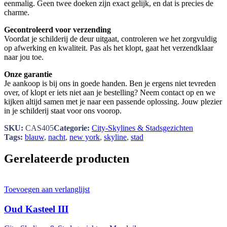
eenmalig. Geen twee doeken zijn exact gelijk, en dat is precies de
charme.
Gecontroleerd voor verzending
Voordat je schilderij de deur uitgaat, controleren we het zorgvuldig
op afwerking en kwaliteit. Pas als het klopt, gaat het verzendklaar
naar jou toe.
Onze garantie
Je aankoop is bij ons in goede handen. Ben je ergens niet tevreden
over, of klopt er iets niet aan je bestelling? Neem contact op en we
kijken altijd samen met je naar een passende oplossing. Jouw plezier
in je schilderij staat voor ons voorop.
SKU:
CAS405
Categorie:
City-Skylines & Stadsgezichten
Tags:
blauw
,
nacht
,
new york
,
skyline
,
stad
Gerelateerde producten
Toevoegen aan verlanglijst
Oud Kasteel III