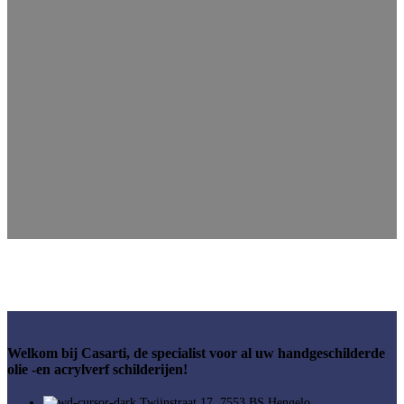
Welkom bij Casarti, de specialist voor al uw handgeschilderde
olie -en acrylverf schilderijen!
Twijnstraat 17, 7553 BS Hengelo