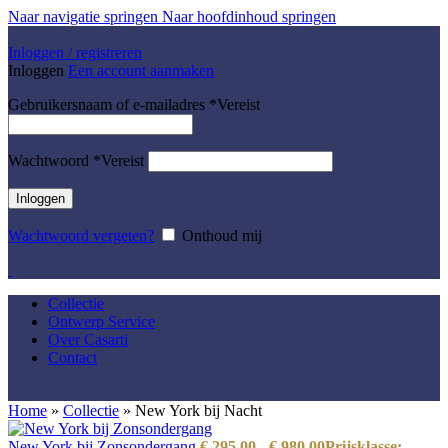
Naar navigatie springen
Naar hoofdinhoud springen
Inloggen / registreren
Inloggen
Een account aanmaken
Gebruikersnaam of e-mailadres
*
Vereist
Wachtwoord
*
Vereist
Inloggen
Wachtwoord vergeten?
Onthoud mij
Collectie
Ontwerp Service
Over Casarti
Contact
Home
»
Collectie
»
New York bij Nacht
New York bij Zonsondergang
€
295,00
-
€
980,00
Prijsklasse: