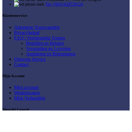
Tel: (0031)628720124
Klantenservice
Algemene Voorwaarden
Privacybeleid
FAQ / Veelgestelde Vragen
Bestellen en Betalen
Verzending en Levering
Annuleren en Retourneren
Ontwerp Service
Contact
Mijn Account
Mijn account
Winkelwagen
Mijn Verlanglijst
Shop bij Casarti
Abstracte Schilderijen
Afrikaanse
Aziatische - Feng Shui Schilderijen
schilderijen