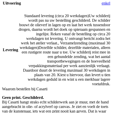
Uitvoering
enkel
Standaard levering (circa 20 werkdagen)
Uw schilderij
wordt pas na uw bestelling geschilderd. De schilder
bouwt de olieverf in lagen op en laat het werk tussendoor
drogen, daarna wordt het doek op spieraam gespannen en
ingelijst. Reken vanaf de bestelling op circa 20
werkdagen tot levering. U ontvangt bericht zodra het
werk het atelier verlaat.
,
Verzamelzending (maximaal 30
werkdagen)
Dezelfde schilder, dezelfde materialen, alleen
Levering
een rustigere route naar u toe. Uw schilderij reist mee in
een gebundelde zending, wat het aantal
transportbewegingen en de hoeveelheid
verpakkingsmateriaal per werk aanzienlijk verlaagt.
Daardoor duurt de levering maximaal 30 werkdagen in
plaats van 20. Kiest u hiervoor, dan levert u tien
werkdagen geduld in en wint u een merkbaar lagere
voetafdruk.
Waarom bestellen bij Casarti
Geen print. Geschilderd.
Bij Casarti hangt straks echt schilderwerk aan je muur, met de hand
aangebracht in olie- of acrylverf op canvas. Je ziet en voelt de toets
van de kunstenaar, iets wat een print nooit kan geven. Dat is waar