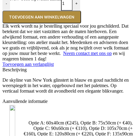
-
+
TOEVOEGEN AAN WINKELWAGEN
Elk werk wordt na je bestelling speciaal voor jou geschilderd. Dat
betekent dat we niet vastzitten aan de maten hierboven. Een
afwijkend formaat, een andere verhouding of een aangepaste
kleurstelling: ons atelier maakt het. Meedenken en adviseren doen
we gratis en vrijblijvend, ook als je nog twijfelt over welk formaat
op jouw muur het beste werkt.
Neem contact met ons op
en wij
reageren binnen 1 dag!
Toevoegen aan verlanglijst
Beschrijving
De skyline van New York glinstert in blauw en goud nachtlicht en
weerspiegelt in het water, opgebouwd met het paletmes. Op
verticaal formaat wordt dit avondbeeld een elegante blikvanger.
Aanvullende informatie
Optie A: 60x40cm (€245)
,
Optie B: 75x50cm (+ €40)
,
Optie C: 90x60cm (+ €110)
,
Optie D: 105x70cm (+
€160)
,
Optie E: 120x80cm (+ €220)
,
Optie F: 135x90cm