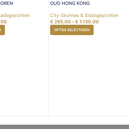
LTOREN
OUD HONG KONG
Stadsgezichten
City-Skylines & Stadsgezichten
,00
€
265,00
-
€
1.130,00
N
OPTIES SELECTEREN