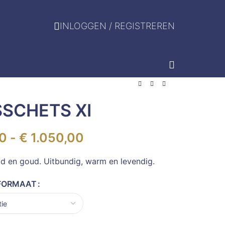
INLOGGEN / REGISTREREN
SCHETS XI
0
-
€
1.050,00
ood en goud. Uitbundig, warm en levendig.
FORMAAT