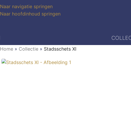
Naar navigatie springen
Naar hoofdinhoud springen
COLLEC
Home
»
Collectie
»
Stadsschets XI