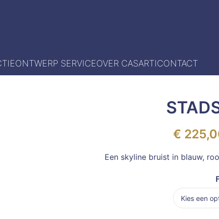
TIE
ONTWERP SERVICE
OVER CASARTI
CONTACT
STADS
€
225,0
Een skyline bruist in blauw, r