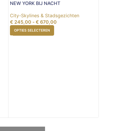
NEW YORK BIJ NACHT
City-Skylines & Stadsgezichten
€
245,00
-
€
670,00
OPTIES SELECTEREN
NEW YORK IN
City-Skylines
€
289,00
-
€
OPTIES SELEC