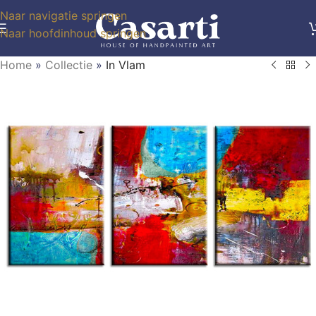
Naar navigatie springen
Naar hoofdinhoud springen
Home
»
Collectie
»
In Vlam