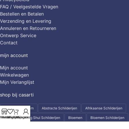
FAQ / Veelgestelde Vragen
Bestellen en Betalen
Verzending en Levering
Annuleren en Retourneren
Ontwerp Service
Contact
mijn account
Mijn account
Winkelwagen
Mijn Verlanglijst
shop bij casarti
Abstract & Modern
Abstracte Schilderijen
Afrikaanse Schilderijen
Winkel
Verlanglijst
Winkelwagen
Mijn account
Aziatische - Feng Shui Schilderijen
Bloemen
Bloemen Schilderijen
City-Skylines & Stadsgezichten
Dieren
Dieren Schilderijen