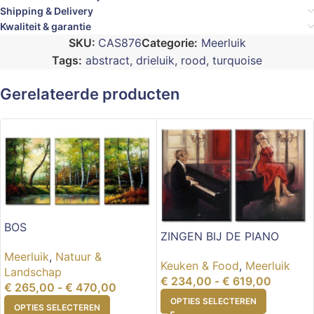
Shipping & Delivery
Kwaliteit & garantie
SKU:
CAS876
Categorie:
Meerluik
Tags:
abstract
,
drieluik
,
rood
,
turquoise
Gerelateerde producten
BOS
ZINGEN BIJ DE PIANO
Meerluik
,
Natuur &
Keuken & Food
,
Meerluik
Landschap
€
234,00
-
€
619,00
€
265,00
-
€
470,00
OPTIES SELECTEREN
OPTIES SELECTEREN