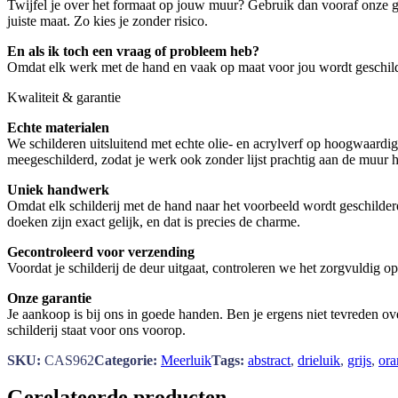
Twijfel je over het formaat op jouw muur? Gebruik dan vooraf onze grat
juiste maat. Zo kies je zonder risico.
En als ik toch een vraag of probleem heb?
Omdat elk werk met de hand en vaak op maat voor jou wordt geschilde
Kwaliteit & garantie
Echte materialen
We schilderen uitsluitend met echte olie- en acrylverf op hoogwaard
meegeschilderd, zodat je werk ook zonder lijst prachtig aan de muur h
Uniek handwerk
Omdat elk schilderij met de hand naar het voorbeeld wordt geschilder
doeken zijn exact gelijk, en dat is precies de charme.
Gecontroleerd voor verzending
Voordat je schilderij de deur uitgaat, controleren we het zorgvuldig op
Onze garantie
Je aankoop is bij ons in goede handen. Ben je ergens niet tevreden ove
schilderij staat voor ons voorop.
SKU:
CAS962
Categorie:
Meerluik
Tags:
abstract
,
drieluik
,
grijs
,
ora
Gerelateerde producten