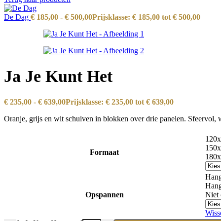
De Dag
€
185,00
-
€
500,00
Prijsklasse: € 185,00 tot € 500,00
Ja Je Kunt Het
€
235,00
-
€
639,00
Prijsklasse: € 235,00 tot € 639,00
Oranje, grijs en wit schuiven in blokken over drie panelen. Sfeervol
120x
150x
Formaat
180x
Hang
Hang
Opspannen
Niet
Wiss