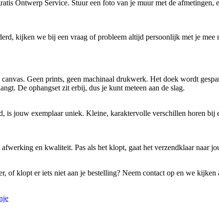
is Ontwerp Service. Stuur een foto van je muur met de afmetingen, en we 
rd, kijken we bij een vraag of probleem altijd persoonlijk met je me
ig canvas. Geen prints, geen machinaal drukwerk. Het doek wordt gespa
angt. De ophangset zit erbij, dus je kunt meteen aan de slag.
d, is jouw exemplaar uniek. Kleine, karaktervolle verschillen horen bi
 afwerking en kwaliteit. Pas als het klopt, gaat het verzendklaar naar jo
r, of klopt er iets niet aan je bestelling? Neem contact op en we kijken 
nje