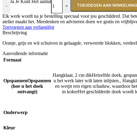
Ja Je Kunt Het aantal
TOEVOEGEN AAN WINKELWA
-
+
Elk werk wordt na je bestelling speciaal voor jou geschilderd. Dat be
atelier maakt het. Meedenken en adviseren doen we gratis en vrijblij
Toevoegen aan verlanglijst
Beschrijving
Oranje, grijs en wit schuiven in gelaagde, verweerde blokken, verde
Aanvullende informatie
Formaat
Hangklaar, 2 cm dik
Hetzelfde doek, gespann
Opspannen
Opspannen
u het werk later wilt laten inlijsten.
,
Hangkla
(hoe u het doek
en werpt een eigen schaduw, waardoor het a
ontvangt)
in koker
Het geschilderde doek wordt lo
Onderwerp
Kleur