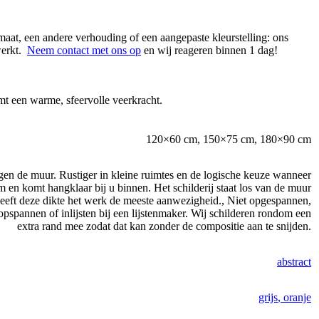
maat, een andere verhouding of een aangepaste kleurstelling: ons
werkt.
Neem contact met ons op
en wij reageren binnen 1 dag!
mt een warme, sfeervolle veerkracht.
120×60 cm
,
150×75 cm
,
180×90 cm
egen de muur. Rustiger in kleine ruimtes en de logische keuze wanneer
en komt hangklaar bij u binnen. Het schilderij staat los van de muur
geeft deze dikte het werk de meeste aanwezigheid.
,
Niet opgespannen,
opspannen of inlijsten bij een lijstenmaker. Wij schilderen rondom een
extra rand mee zodat dat kan zonder de compositie aan te snijden.
abstract
grijs
,
oranje