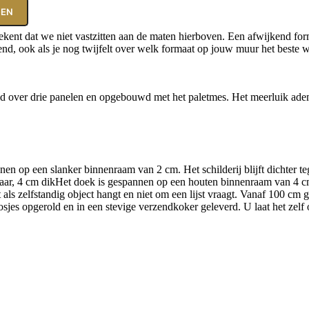
GEN
tekent dat we niet vastzitten aan de maten hierboven. Een afwijkend for
vend, ook als je nog twijfelt over welk formaat op jouw muur het beste 
eld over drie panelen en opgebouwd met het paletmes. Het meerluik ade
en op een slanker binnenraam van 2 cm. Het schilderij blijft dichter t
ar, 4 cm dik
Het doek is gespannen op een houten binnenraam van 4 cm 
ls zelfstandig object hangt en niet om een lijst vraagt. Vanaf 100 cm 
sjes opgerold en in een stevige verzendkoker geleverd. U laat het zelf 