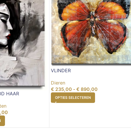
VLINDER
Dieren
€
235,00
-
€
890,00
OD HAAR
OPTIES SELECTEREN
ten
,00
N