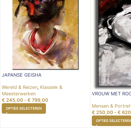
JAPANSE GEISHA
Wereld & Reizen
,
Klassiek &
Meesterwerken
VROUW MET RO
€
245,00
-
€
799,00
Mensen & Portret
OPTIES SELECTEREN
€
250,00
-
€
620
OPTIES SELECTERE