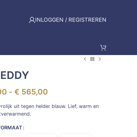
INLOGGEN / REGISTREREN
TEDDY
00
-
€
565,00
rolijk uit tegen helder blauw. Lief, warm en
tverwarmend.
FORMAAT