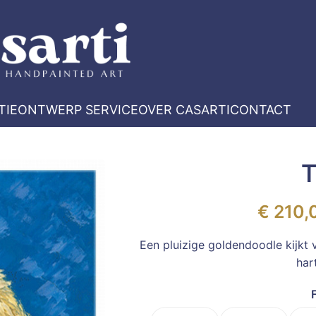
TIE
ONTWERP SERVICE
OVER CASARTI
CONTACT
€
210,
Een pluizige goldendoodle kijkt v
har