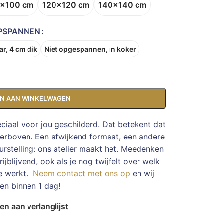
x100 cm
120x120 cm
140x140 cm
PSPANNEN
r, 4 cm dik
Niet opgespannen, in koker
N AAN WINKELWAGEN
eciaal voor jou geschilderd. Dat betekent dat
ierboven. Een afwijkend formaat, een andere
rstelling: ons atelier maakt het. Meedenken
ijblijvend, ook als je nog twijfelt over welk
te werkt.
Neem contact met ons op
en wij
en binnen 1 dag!
n aan verlanglijst