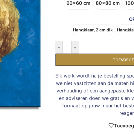
60x60 cm
80x80 cm
100
O
Hangklaar, 2 cm dik
Hangklaa
-
+
TOEVOEGE
Elk werk wordt na je bestelling sp
we niet vastzitten aan de maten h
verhouding of een aangepaste kleu
en adviseren doen we gratis en vr
formaat op jouw muur het bes
reager
Toevoege