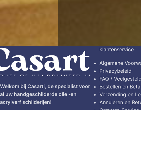
klantenservice
Algemene Voorw
Privacybeleid
FAQ / Veelgestel
Welkom bij Casarti, de specialist voor
Bestellen en Beta
al uw handgeschilderde olie -en
Verzending en Le
acrylverf schilderijen!
Annuleren en Ret
Ontwerp Service
Twijnstraat 17, 7553 BS Hengelo
Contact
Tel: (0031)628720124
© 2026
Casarti
. Alle rechten voorbehouden