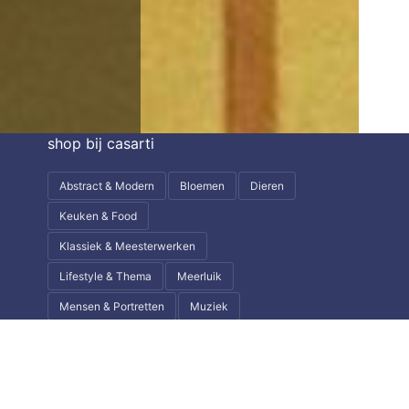
shop bij casarti
Abstract & Modern
Bloemen
Dieren
Keuken & Food
Klassiek & Meesterwerken
Lifestyle & Thema
Meerluik
Mensen & Portretten
Muziek
Natuur & Landschap
Steden & Skylines
Wereld & Reizen