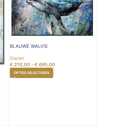
WILD PAARD
BLAUWE WALVIS
Dieren
€
245,00
-
€
Dieren
OPTIES SELEC
€
210,00
-
€
695,00
OPTIES SELECTEREN