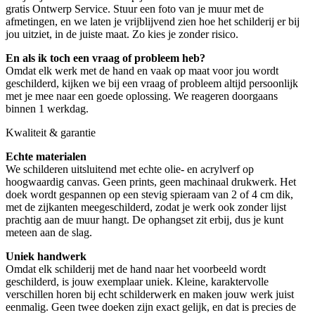
gratis Ontwerp Service. Stuur een foto van je muur met de
afmetingen, en we laten je vrijblijvend zien hoe het schilderij er bij
jou uitziet, in de juiste maat. Zo kies je zonder risico.
En als ik toch een vraag of probleem heb?
Omdat elk werk met de hand en vaak op maat voor jou wordt
geschilderd, kijken we bij een vraag of probleem altijd persoonlijk
met je mee naar een goede oplossing. We reageren doorgaans
binnen 1 werkdag.
Kwaliteit & garantie
Echte materialen
We schilderen uitsluitend met echte olie- en acrylverf op
hoogwaardig canvas. Geen prints, geen machinaal drukwerk. Het
doek wordt gespannen op een stevig spieraam van 2 of 4 cm dik,
met de zijkanten meegeschilderd, zodat je werk ook zonder lijst
prachtig aan de muur hangt. De ophangset zit erbij, dus je kunt
meteen aan de slag.
Uniek handwerk
Omdat elk schilderij met de hand naar het voorbeeld wordt
geschilderd, is jouw exemplaar uniek. Kleine, karaktervolle
verschillen horen bij echt schilderwerk en maken jouw werk juist
eenmalig. Geen twee doeken zijn exact gelijk, en dat is precies de