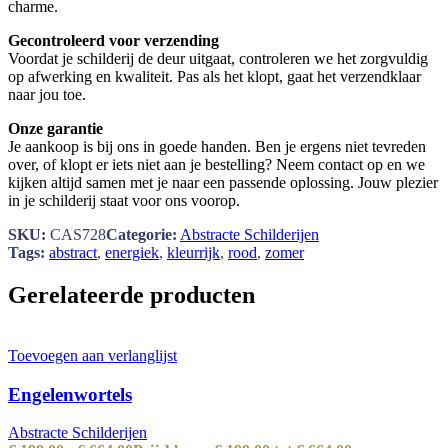
charme.
Gecontroleerd voor verzending
Voordat je schilderij de deur uitgaat, controleren we het zorgvuldig
op afwerking en kwaliteit. Pas als het klopt, gaat het verzendklaar
naar jou toe.
Onze garantie
Je aankoop is bij ons in goede handen. Ben je ergens niet tevreden
over, of klopt er iets niet aan je bestelling? Neem contact op en we
kijken altijd samen met je naar een passende oplossing. Jouw plezier
in je schilderij staat voor ons voorop.
SKU:
CAS728
Categorie:
Abstracte Schilderijen
Tags:
abstract
,
energiek
,
kleurrijk
,
rood
,
zomer
Gerelateerde producten
Toevoegen aan verlanglijst
Engelenwortels
Abstracte Schilderijen