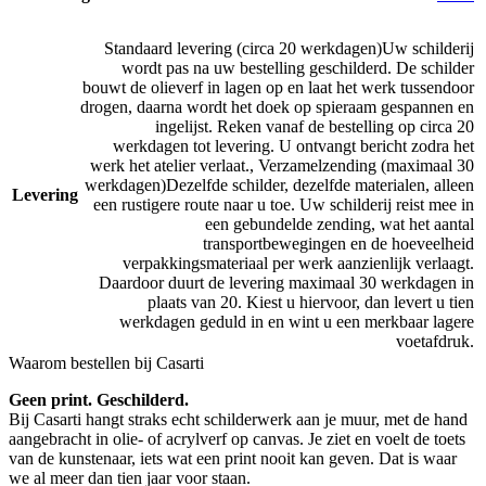
Standaard levering (circa 20 werkdagen)
Uw schilderij
wordt pas na uw bestelling geschilderd. De schilder
bouwt de olieverf in lagen op en laat het werk tussendoor
drogen, daarna wordt het doek op spieraam gespannen en
ingelijst. Reken vanaf de bestelling op circa 20
werkdagen tot levering. U ontvangt bericht zodra het
werk het atelier verlaat.
,
Verzamelzending (maximaal 30
werkdagen)
Dezelfde schilder, dezelfde materialen, alleen
Levering
een rustigere route naar u toe. Uw schilderij reist mee in
een gebundelde zending, wat het aantal
transportbewegingen en de hoeveelheid
verpakkingsmateriaal per werk aanzienlijk verlaagt.
Daardoor duurt de levering maximaal 30 werkdagen in
plaats van 20. Kiest u hiervoor, dan levert u tien
werkdagen geduld in en wint u een merkbaar lagere
voetafdruk.
Waarom bestellen bij Casarti
Geen print. Geschilderd.
Bij Casarti hangt straks echt schilderwerk aan je muur, met de hand
aangebracht in olie- of acrylverf op canvas. Je ziet en voelt de toets
van de kunstenaar, iets wat een print nooit kan geven. Dat is waar
we al meer dan tien jaar voor staan.