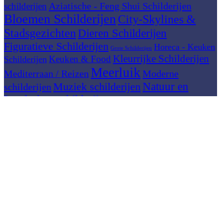
Aziatische - Feng Shui Schilderijen
schilderijen
Bloemen Schilderijen
City-Skylines &
Stadsgezichten
Dieren Schilderijen
Figuratieve Schilderijen
Horeca - Keuken
Grote Schilderijen
Kleurrijke Schilderijen
Keuken & Food
Schilderijen
Meerluik
Mediterraan / Reizen
Moderne
Muziek schilderijen
Natuur en
schilderijen
Landschap schilderijen
Panorama schilderijen
Vrouwen schilderijen
© 2026
Casarti
. Alle rechten voorbehouden
Zoeken
Begin met typen om producten te zien waarnaar u op zoek bent.
Zoeken
Collectie
Ontwerp Service
Over Casarti
Contact
Verlanglijst