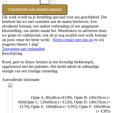
TOEVOEGEN AAN WINKELWAGEN
Elk werk wordt na je bestelling speciaal voor jou geschilderd. Dat
betekent dat we niet vastzitten aan de maten hierboven. Een
afwijkend formaat, een andere verhouding of een aangepaste
kleurstelling: ons atelier maakt het. Meedenken en adviseren doen
we gratis en vrijblijvend, ook als je nog twijfelt over welk formaat
op jouw muur het beste werkt.
Neem contact met ons op
en wij
reageren binnen 1 dag!
Toevoegen aan verlanglijst
Beschrijving
Rood, geel en blauw bruisen in een levendig blokkenspel,
opgebouwd met het paletmes. Het beeld ademt de uitbundige
energie van een zonnige zomerdag.
Aanvullende informatie
Optie A: 80x40cm (€199)
,
Optie B: 100x50cm (+
€60)Optie C: 120x60cm (+ €120)
,
Optie D: 140x70cm (+
€170)
,
Optie E: 160x80cm (+ €295)
,
Optie F: 180x90cm
(+ €395)