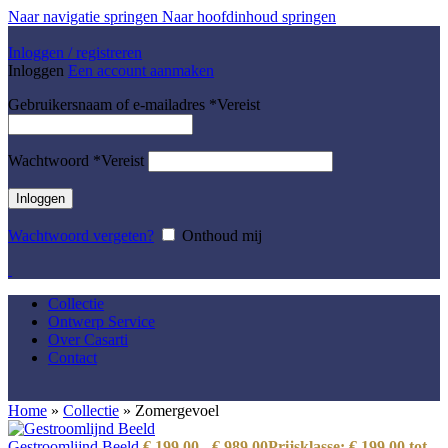
Naar navigatie springen
Naar hoofdinhoud springen
Inloggen / registreren
Inloggen
Een account aanmaken
Gebruikersnaam of e-mailadres
*
Vereist
Wachtwoord
*
Vereist
Inloggen
Wachtwoord vergeten?
Onthoud mij
Collectie
Ontwerp Service
Over Casarti
Contact
Home
»
Collectie
»
Zomergevoel
Gestroomlijnd Beeld
€
199,00
-
€
989,00
Prijsklasse: € 199,00 tot