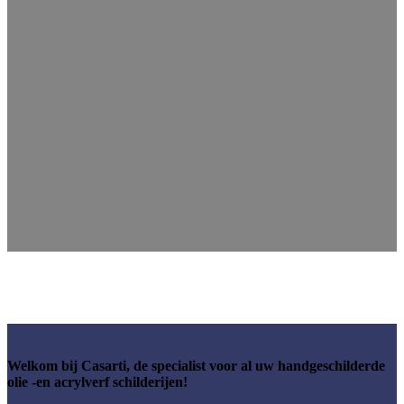
Welkom bij Casarti, de specialist voor al uw handgeschilderde
olie -en acrylverf schilderijen!