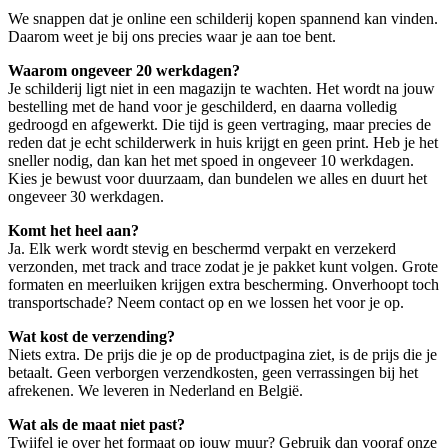
We snappen dat je online een schilderij kopen spannend kan vinden.
Daarom weet je bij ons precies waar je aan toe bent.
Waarom ongeveer 20 werkdagen?
Je schilderij ligt niet in een magazijn te wachten. Het wordt na jouw
bestelling met de hand voor je geschilderd, en daarna volledig
gedroogd en afgewerkt. Die tijd is geen vertraging, maar precies de
reden dat je echt schilderwerk in huis krijgt en geen print. Heb je het
sneller nodig, dan kan het met spoed in ongeveer 10 werkdagen.
Kies je bewust voor duurzaam, dan bundelen we alles en duurt het
ongeveer 30 werkdagen.
Komt het heel aan?
Ja. Elk werk wordt stevig en beschermd verpakt en verzekerd
verzonden, met track and trace zodat je je pakket kunt volgen. Grote
formaten en meerluiken krijgen extra bescherming. Onverhoopt toch
transportschade? Neem contact op en we lossen het voor je op.
Wat kost de verzending?
Niets extra. De prijs die je op de productpagina ziet, is de prijs die je
betaalt. Geen verborgen verzendkosten, geen verrassingen bij het
afrekenen. We leveren in Nederland en België.
Wat als de maat niet past?
Twijfel je over het formaat op jouw muur? Gebruik dan vooraf onze