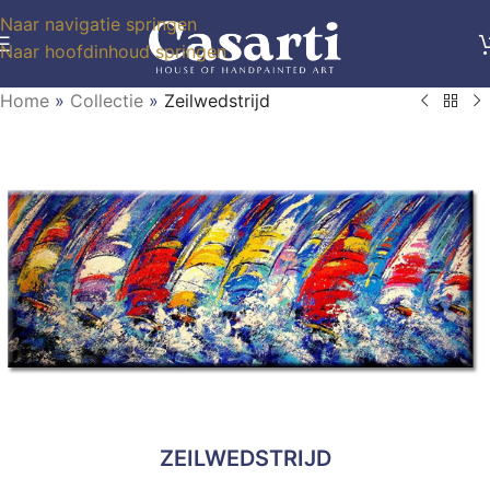
Naar navigatie springen
Naar hoofdinhoud springen
Home
»
Collectie
»
Zeilwedstrijd
ZEILWEDSTRIJD