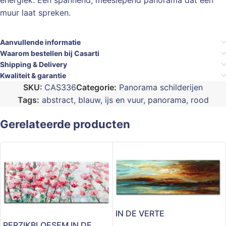
energiek. Een spannend, meeslepend panorama dat een
muur laat spreken.
Aanvullende informatie
Waarom bestellen bij Casarti
Shipping & Delivery
Kwaliteit & garantie
SKU:
CAS336
Categorie:
Panorama schilderijen
Tags:
abstract
,
blauw
,
ijs en vuur
,
panorama
,
rood
Gerelateerde producten
IN DE VERTE
PERZIKBLOESEM IN DE