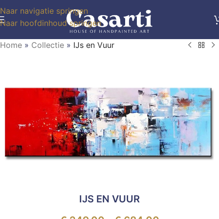
Naar navigatie springen
Naar hoofdinhoud springen
Home
»
Collectie
»
IJs en Vuur
IJS EN VUUR