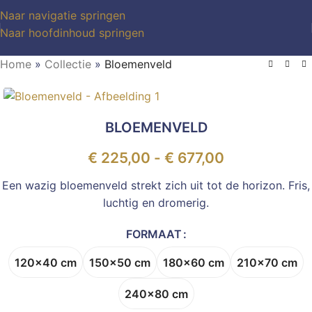
Naar navigatie springen
Naar hoofdinhoud springen
Home
»
Collectie
»
Bloemenveld
BLOEMENVELD
€
225,00
-
€
677,00
Een wazig bloemenveld strekt zich uit tot de horizon. Fris,
luchtig en dromerig.
FORMAAT
120x40 cm
150x50 cm
180x60 cm
210x70 cm
240x80 cm