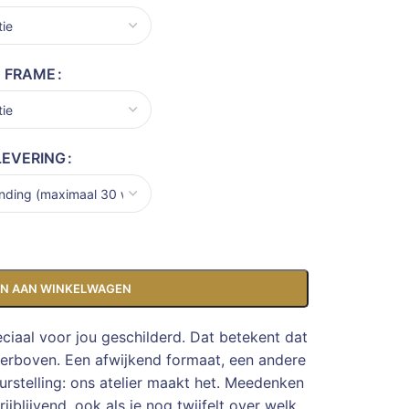
FRAME
LEVERING
N AAN WINKELWAGEN
eciaal voor jou geschilderd. Dat betekent dat
ierboven. Een afwijkend formaat, een andere
rstelling: ons atelier maakt het. Meedenken
ijblijvend, ook als je nog twijfelt over welk