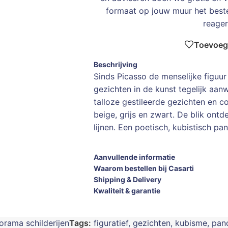
formaat op jouw muur het bes
reager
Toevoege
Beschrijving
Sinds Picasso de menselijke figuur
gezichten in de kunst tegelijk aanw
talloze gestileerde gezichten en c
beige, grijs en zwart. De blik ont
lijnen. Een poetisch, kubistisch pa
Aanvullende informatie
Waarom bestellen bij Casarti
Shipping & Delivery
Kwaliteit & garantie
orama schilderijen
Tags:
figuratief
,
gezichten
,
kubisme
,
pan