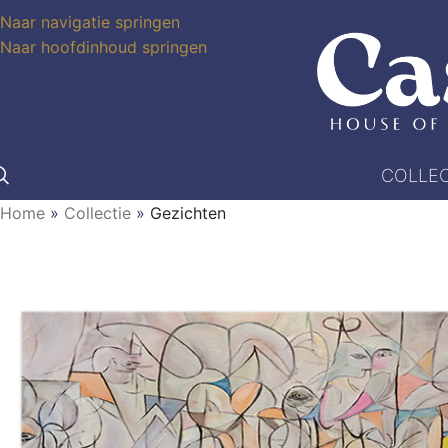
Naar navigatie springen
Naar hoofdinhoud springen
COLLEC
Home
»
Collectie
»
Gezichten