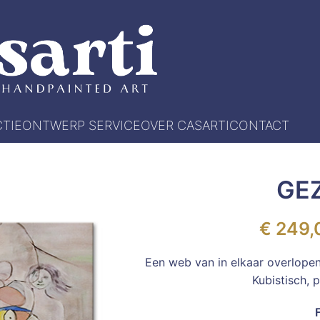
TIE
ONTWERP SERVICE
OVER CASARTI
CONTACT
GE
€
249,
Een web van in elkaar overlopen
Kubistisch, 