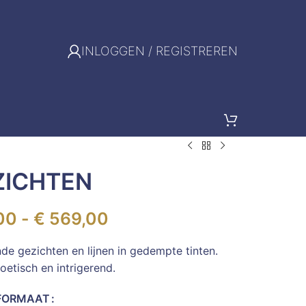
INLOGGEN / REGISTREREN
ZICHTEN
00
-
€
569,00
de gezichten en lijnen in gedempte tinten.
poetisch en intrigerend.
FORMAAT