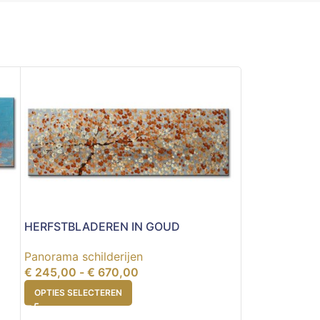
STRALENDE L
HERFSTBLADEREN IN GOUD
Panorama schi
€
249,00
-
€
Panorama schilderijen
OPTIES SELEC
€
245,00
-
€
670,00
OPTIES SELECTEREN