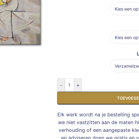
-
+
TOEVOEGE
Elk werk wordt na je bestelling sp
we niet vastzitten aan de maten h
verhouding of een aangepaste kleu
en adviseren doen we gratis en vr