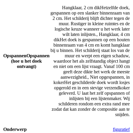
Hangklaar, 2 cm dik
Hetzelfde doek,
gespannen op een slanker binnenraam van
2 cm. Het schilderij blijft dichter tegen de
muur. Rustiger in kleine ruimtes en de
logische keuze wanneer u het werk later
wilt laten inlijsten.
,
Hangklaar, 4 cm
dik
Het doek is gespannen op een houten
binnenraam van 4 cm en komt hangklaar
bij u binnen. Het schilderij staat los van de
Opspannen
Opspannen
muur en werpt een eigen schaduw,
(hoe u het doek
waardoor het als zelfstandig object hangt
ontvangt)
en niet om een lijst vraagt. Vanaf 100 cm
geeft deze dikte het werk de meeste
aanwezigheid.
,
Niet opgespannen, in
koker
Het geschilderde doek wordt losjes
opgerold en in een stevige verzendkoker
geleverd. U laat het zelf opspannen of
inlijsten bij een lijstenmaker. Wij
schilderen rondom een extra rand mee
zodat dat kan zonder de compositie aan te
snijden.
Onderwerp
figuratief