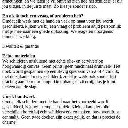
afmetingen, en we laten je vrijblijvend zien hoe het schilderij er bij
jou uitziet, in de juiste maat. Zo kies je zonder risico.
En als ik toch een vraag of probleem heb?
Omdat elk werk met de hand en vaak op maat voor jou wordt
geschilderd, kijken we bij een vraag of probleem altijd persoonlijk
met je mee naar een goede oplossing. We reageren doorgaans
binnen 1 werkdag.
Kwaliteit & garantie
Echte materialen
We schilderen uitsluitend met echte olie- en acrylverf op
hoogwaardig canvas. Geen prints, geen machinaal drukwerk. Het
doek wordt gespannen op een stevig spieraam van 2 of 4 cm dik,
met de zijkanten meegeschilderd, zodat je werk ook zonder lijst
prachtig aan de muur hangt. De ophangset zit erbij, dus je kunt
meteen aan de slag.
Uniek handwerk
Omdat elk schilderij met de hand naar het voorbeeld wordt
geschilderd, is jouw exemplaar uniek. Kleine, karaktervolle
verschillen horen bij echt schilderwerk en maken jouw werk juist
eenmalig. Geen twee doeken zijn exact gelijk, en dat is precies de
charme.