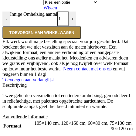
Wissen
Innige Omhelzing aantal
-
+
TOEVOEGEN AAN WINKELWAGEN
Elk werk wordt na je bestelling speciaal voor jou geschilderd. Dat
betekent dat we niet vastzitten aan de maten hierboven. Een
afwijkend formaat, een andere verhouding of een aangepaste
kleurstelling: ons atelier maakt het. Meedenken en adviseren doen
we gratis en vrijblijvend, ook als je nog twijfelt over welk formaat
op jouw muur het beste werkt.
Neem contact met ons op
en wij
reageren binnen 1 dag!
Toevoegen aan verlanglijst
Beschrijving
Twee geliefden versmelten tot een tedere omhelzing, gemodelleerd
in reliefachtige, met paletmes opgebrachte aardetinten. De
sculpturale aanpak geeft het beeld intimiteit en warmte.
Aanvullende informatie
105×140 cm
,
120×160 cm
,
60×80 cm
,
75×100 cm
,
Formaat
90×120 cm