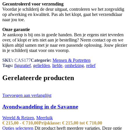
Gecontroleerd voor verzending
Voordat je schilderij de deur uitgaat, controleren we het zorgvuldig
op afwerking en kwaliteit. Pas als het klopt, gaat het verzendklaar
naar jou toe.
Onze garantie
Je aankoop is bij ons in goede handen. Ben je ergens niet tevreden
over, of klopt er iets niet aan je bestelling? Neem contact op en we
kijken altijd samen met je naar een passende oplossing. Jouw plezier
in je schilderij staat voor ons voorop.
SKU:
CAS177
Categorie:
Mensen & Portretten
Tags:
figuratief
,
geliefden
,
liefde
,
omhelzing
,
relief
Gerelateerde producten
Toevoegen aan verlanglijst
Avondwandeling in de Savanne
Wereld & Reizen
,
Meerluik
€
215,00
-
€
710,00
Prijsklasse: € 215,00 tot € 710,00
Opties selecteren
Dit product heeft meerdere variaties. Deze optie