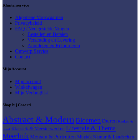
Klantenservice
Algemene Voorwaarden
Privacybeleid
FAQ / Veelgestelde Vragen
Bestellen en Betalen
Verzending en Levering
Annuleren en Retourneren
Ontwerp Service
Contact
Mijn Account
Mijn account
Winkelwagen
Mijn Verlanglijst
Shop bij Casarti
Abstract & Modern
Bloemen
Dieren
Keuken &
Lifestyle & Thema
Klassiek & Meesterwerken
Food
Meerluik
Mensen & Portretten
Natuur & Landschap
Muziek