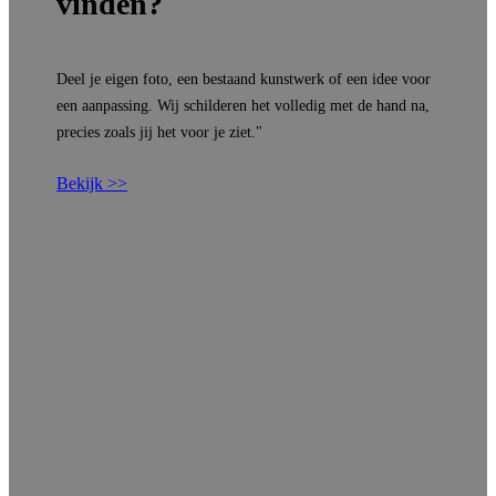
vinden?
Deel je eigen foto, een bestaand kunstwerk of een idee voor
een aanpassing. Wij schilderen het volledig met de hand na,
precies zoals jij het voor je ziet."
Bekijk >>