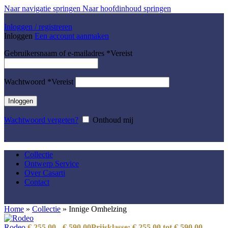
Naar navigatie springen
Naar hoofdinhoud springen
Inloggen / registreren
Inloggen
Een account aanmaken
Gebruikersnaam of e-mailadres
*
Vereist
Wachtwoord
*
Vereist
Inloggen
Wachtwoord vergeten?
Onthoud mij
Collectie
Ontwerp Service
Over Casarti
Contact
Home
»
Collectie
»
Innige Omhelzing
Rodeo
€
255,00
-
€
590,00
Prijsklasse: € 255,00 tot € 590,00