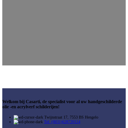
Welkom bij Casarti, de specialist voor al uw handgeschilderde
olie -en acrylverf schilderijen!
Twijnstraat 17, 7553 BS Hengelo
Tel: (0031)628720124