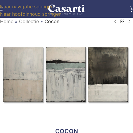
Naar navigatie springen
Naar hoofdinhoud springen
Home
»
Collectie
»
Cocon
COCON