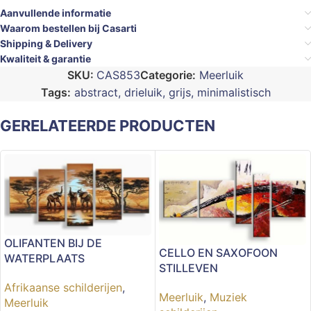
Aanvullende informatie
Waarom bestellen bij Casarti
Shipping & Delivery
Kwaliteit & garantie
SKU:
CAS853
Categorie:
Meerluik
Tags:
abstract
,
drieluik
,
grijs
,
minimalistisch
GERELATEERDE PRODUCTEN
OLIFANTEN BIJ DE
CELLO EN SAXOFOON
WATERPLAATS
STILLEVEN
Afrikaanse schilderijen
,
Meerluik
,
Muziek
Meerluik