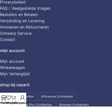
Privacybeleid
FAQ / Veelgestelde Vragen
Bestellen en Betalen
Verzending en Levering
Annuleren en Retourneren
Ontwerp Service
Contact
mijn account
Mijn account
Winkelwagen
Mijn Verlanglijst
shop bij casarti
Abstracte Schilderijen
Afrikaanse Schilderijen
Winkel
Verlanglijst
Winkelwagen
Mijn account
Aziatische - Feng Shui Schilderijen
Bloemen Schilderijen