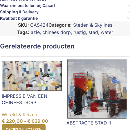
Waarom bestellen bij Casarti
Shipping & Delivery
Kwaliteit & garantie
SKU:
CAS424
Categorie:
Steden & Skylines
Tags:
azie
,
chinees dorp
,
rustig
,
stad
,
water
Gerelateerde producten
IMPRESSIE VAN EEN
CHINEES DORP
Wereld & Reizen
€
220,00
-
€
639,00
ABSTRACTE STAD II
OPTIES SELECTEREN