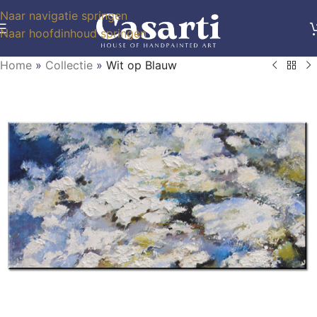
Naar navigatie springen
Naar hoofdinhoud springen
Home
»
Collectie
»
Wit op Blauw