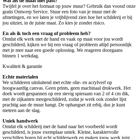
Wat als de maat niet past?
Twijfel je over het formaat op jouw muur? Gebruik dan vooraf onze
gratis Ontwerp Service. Stuur een foto van je muur met de
afmetingen, en we laten je vrijblijvend zien hoe het schilderij er bij
jou uitziet, in de juiste maat. Zo kies je zonder risico.
En als ik toch een vraag of probleem heb?
Omdat elk werk met de hand en vaak op maat voor jou wordt
geschilderd, kijken we bij een vraag of probleem altijd persoonlijk
met je mee naar een goede oplossing. We reageren doorgaans
binnen 1 werkdag.
Kwaliteit & garantie
Echte materialen
We schilderen uitsluitend met echte olie- en acrylverf op
hoogwaardig canvas. Geen prints, geen machinaal drukwerk. Het
doek wordt gespannen op een stevig spieraam van 2 of 4 cm dik,
met de zijkanten meegeschilderd, zodat je werk ook zonder lijst
prachtig aan de muur hangt. De ophangset zit erbij, dus je kunt
meteen aan de slag.
Uniek handwerk
Omdat elk schilderij met de hand naar het voorbeeld wordt
geschilderd, is jouw exemplaar uniek. Kleine, karaktervolle
verschillen horen bij echt schilderwerk en maken jouw werk juist