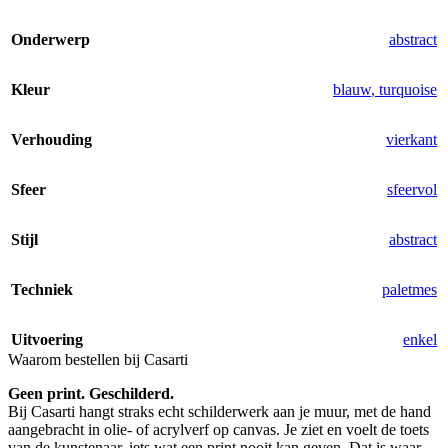
Onderwerp
abstract
Kleur
blauw
,
turquoise
Verhouding
vierkant
Sfeer
sfeervol
Stijl
abstract
Techniek
paletmes
Uitvoering
enkel
Waarom bestellen bij Casarti
Geen print. Geschilderd.
Bij Casarti hangt straks echt schilderwerk aan je muur, met de hand
aangebracht in olie- of acrylverf op canvas. Je ziet en voelt de toets
van de kunstenaar, iets wat een print nooit kan geven. Dat is waar