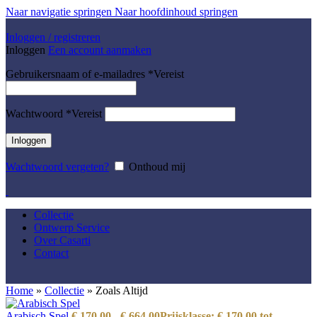
Naar navigatie springen
Naar hoofdinhoud springen
Inloggen / registreren
Inloggen
Een account aanmaken
Gebruikersnaam of e-mailadres
*
Vereist
Wachtwoord
*
Vereist
Inloggen
Wachtwoord vergeten?
Onthoud mij
Collectie
Ontwerp Service
Over Casarti
Contact
Home
»
Collectie
»
Zoals Altijd
Arabisch Spel
€
170,00
-
€
664,00
Prijsklasse: € 170,00 tot