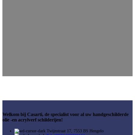
Welkom bij Casarti, de specialist voor al uw handgeschilderde
olie -en acrylverf schilderijen!
Twijnstraat 17, 7553 BS Hengelo