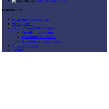
Tel: (0031)628720124
Klantenservice
Algemene Voorwaarden
Privacybeleid
FAQ / Veelgestelde Vragen
Bestellen en Betalen
Verzending en Levering
Annuleren en Retourneren
Ontwerp Service
Contact
Mijn Account
Mijn account
Winkelwagen
Mijn Verlanglijst
Shop bij Casarti
Abstract & Modern
Bloemen
Dieren
Keuken &
Lifestyle & Thema
Klassiek & Meesterwerken
Food