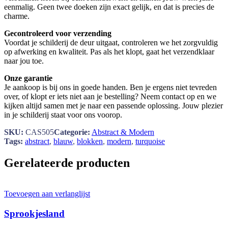
eenmalig. Geen twee doeken zijn exact gelijk, en dat is precies de
charme.
Gecontroleerd voor verzending
Voordat je schilderij de deur uitgaat, controleren we het zorgvuldig
op afwerking en kwaliteit. Pas als het klopt, gaat het verzendklaar
naar jou toe.
Onze garantie
Je aankoop is bij ons in goede handen. Ben je ergens niet tevreden
over, of klopt er iets niet aan je bestelling? Neem contact op en we
kijken altijd samen met je naar een passende oplossing. Jouw plezier
in je schilderij staat voor ons voorop.
SKU:
CAS505
Categorie:
Abstract & Modern
Tags:
abstract
,
blauw
,
blokken
,
modern
,
turquoise
Gerelateerde producten
Toevoegen aan verlanglijst
Sprookjesland