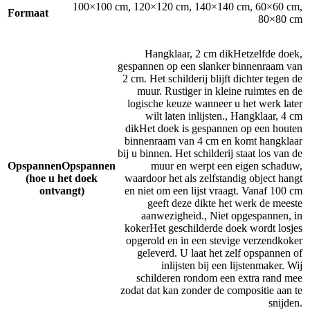
100×100 cm
,
120×120 cm
,
140×140 cm
,
60×60 cm
,
Formaat
80×80 cm
Hangklaar, 2 cm dik
Hetzelfde doek,
gespannen op een slanker binnenraam van
2 cm. Het schilderij blijft dichter tegen de
muur. Rustiger in kleine ruimtes en de
logische keuze wanneer u het werk later
wilt laten inlijsten.
,
Hangklaar, 4 cm
dik
Het doek is gespannen op een houten
binnenraam van 4 cm en komt hangklaar
bij u binnen. Het schilderij staat los van de
Opspannen
Opspannen
muur en werpt een eigen schaduw,
(hoe u het doek
waardoor het als zelfstandig object hangt
ontvangt)
en niet om een lijst vraagt. Vanaf 100 cm
geeft deze dikte het werk de meeste
aanwezigheid.
,
Niet opgespannen, in
koker
Het geschilderde doek wordt losjes
opgerold en in een stevige verzendkoker
geleverd. U laat het zelf opspannen of
inlijsten bij een lijstenmaker. Wij
schilderen rondom een extra rand mee
zodat dat kan zonder de compositie aan te
snijden.