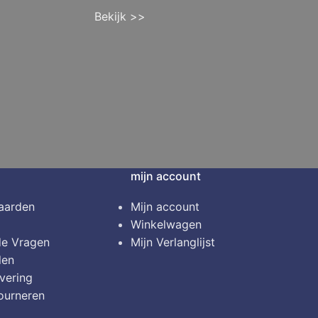
Bekijk >>
mijn account
aarden
Mijn account
Winkelwagen
de Vragen
Mijn Verlanglijst
len
vering
ourneren