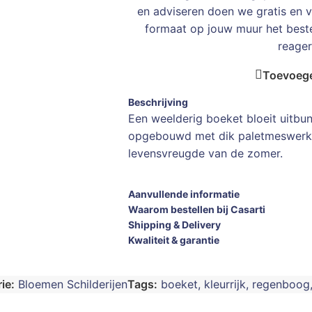
en adviseren doen we gratis en vr
formaat op jouw muur het bes
reager
Toevoege
Beschrijving
Een weelderig boeket bloeit uitbund
opgebouwd met dik paletmeswerk. 
levensvreugde van de zomer.
Aanvullende informatie
Waarom bestellen bij Casarti
Shipping & Delivery
Kwaliteit & garantie
ie:
Bloemen Schilderijen
Tags:
boeket
,
kleurrijk
,
regenboog