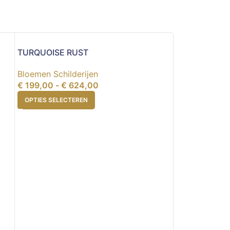
TURQUOISE RUST
Bloemen Schilderijen
€
199,00
-
€
624,00
OPTIES SELECTEREN
ZOMERBOEKE
Bloemen Schil
€
265,00
-
€