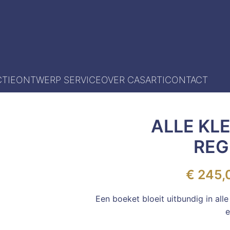
TIE
ONTWERP SERVICE
OVER CASARTI
CONTACT
ALLE KL
RE
€
245,
Een boeket bloeit uitbundig in al
e