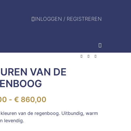
INLOGGEN / REGISTREREN
EUREN VAN DE
GENBOOG
00
-
€
860,00
le kleuren van de regenboog. Uitbundig, warm
n levendig.