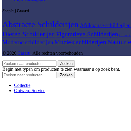
Shop bij Casarti
Abstracte Schilderijen
Afrikaanse schilderijen
Dieren Schilderijen
Figuratieve Schilderijen
Grote Sc
Muziek schilderijen
Natuur e
Moderne schilderijen
© 2026
Casarti
. Alle rechten voorbehouden
Zoeken
Begin met typen om producten te zien waarnaar u op zoek bent.
Zoeken
Collectie
Ontwerp Service
Over Casarti
Contact
Verlanglijst