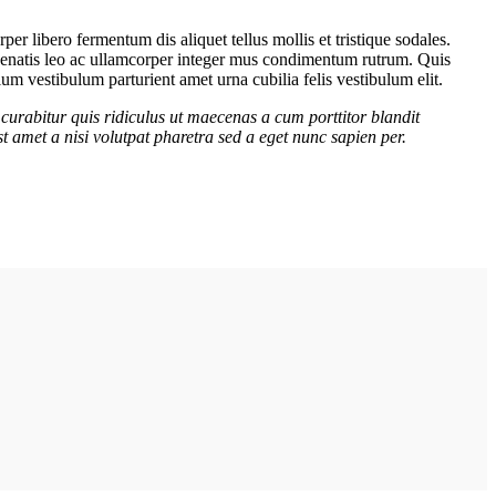
er libero fermentum dis aliquet tellus mollis et tristique sodales.
venenatis leo ac ullamcorper integer mus condimentum rutrum. Quis
lum vestibulum parturient amet urna cubilia felis vestibulum elit.
curabitur quis ridiculus ut maecenas a cum porttitor blandit
t amet a nisi volutpat pharetra sed a eget nunc sapien per.