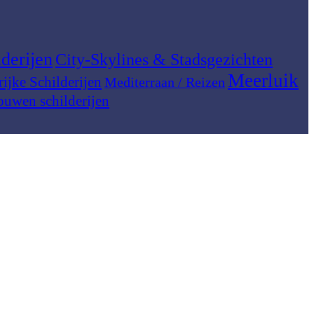
derijen
City-Skylines & Stadsgezichten
Meerluik
rijke Schilderijen
Mediterraan / Reizen
ouwen schilderijen