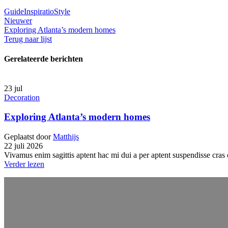
Guide
Inspiratio
Style
Nieuwer
Exploring Atlanta’s modern homes
Terug naar lijst
Gerelateerde berichten
23
jul
Decoration
Exploring Atlanta’s modern homes
Geplaatst door
Matthijs
22 juli 2026
Vivamus enim sagittis aptent hac mi dui a per aptent suspendisse cras
Verder lezen