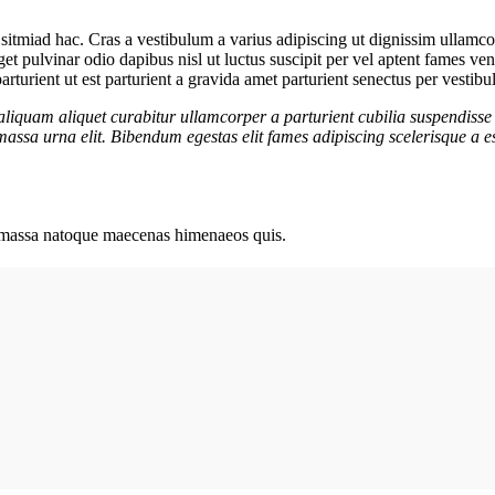
sitmiad hac. Cras a vestibulum a varius adipiscing ut dignissim ullamcorp
eget pulvinar odio dapibus nisl ut luctus suscipit per vel aptent fames 
rturient ut est parturient a gravida amet parturient senectus per vestibu
aliquam aliquet curabitur ullamcorper a parturient cubilia suspendisse 
assa urna elit. Bibendum egestas elit fames adipiscing scelerisque a es
ut massa natoque maecenas himenaeos quis.