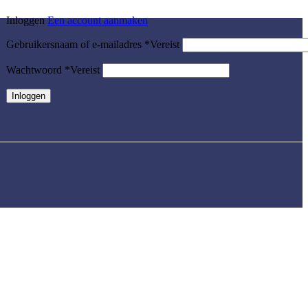
INLOGGEN / REGISTREREN
Inloggen
Een account aanmaken
Gebruikersnaam of e-mailadres
*
Vereist
Wachtwoord
*
Vereist
Inloggen
Wachtwoord vergeten?
Onthoud mij