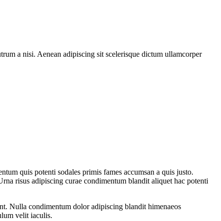
rutrum a nisi. Aenean adipiscing sit scelerisque dictum ullamcorper
entum quis potenti sodales primis fames accumsan a quis justo.
Urna risus adipiscing curae condimentum blandit aliquet hac potenti
rient. Nulla condimentum dolor adipiscing blandit himenaeos
lum velit iaculis.