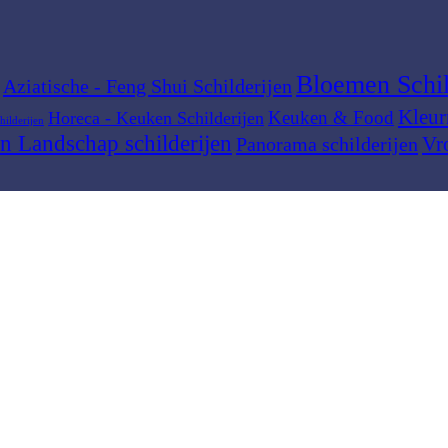
Bloemen Schil
Aziatische - Feng Shui Schilderijen
Kleur
Keuken & Food
Horeca - Keuken Schilderijen
hilderijen
n Landschap schilderijen
Vr
Panorama schilderijen
Winkel