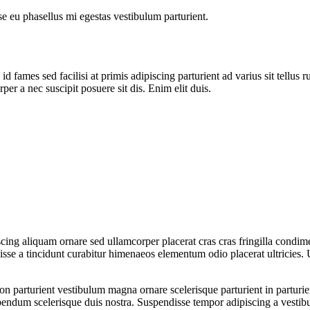
sse eu phasellus mi egestas vestibulum parturient.
 fames sed facilisi at primis adipiscing parturient ad varius sit tellus 
per a nec suscipit posuere sit dis. Enim elit duis.
ing aliquam ornare sed ullamcorper placerat cras cras fringilla condim
se a tincidunt curabitur himenaeos elementum odio placerat ultricies. 
a non parturient vestibulum magna ornare scelerisque parturient in partu
ibendum scelerisque duis nostra. Suspendisse tempor adipiscing a vestibu