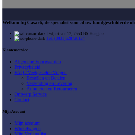
Welkom bij Casarti, de specialist voor al uw handgeschilderde olie
Twijnstraat 17, 7553 BS Hengelo
Tel: (0031)628720124
Klantenservice
Algemene Voorwaarden
Privacybeleid
FAQ / Veelgestelde Vragen
Bestellen en Betalen
Verzending en Levering
Annuleren en Retourneren
Ontwerp Service
Contact
Mijn Account
Mijn account
Winkelwagen
Mijn Verlanglijst