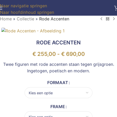
Naar navigatie springen
Naar hoofdinhoud springen
Home
»
Collectie
»
Rode Accenten
RODE ACCENTEN
€
255,00
-
€
690,00
Twee figuren met rode accenten staan tegen grijsgroen.
Ingetogen, poetisch en modern.
FORMAAT
FRAME