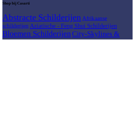
Shop bij Casarti
Abstracte Schilderijen
Afrikaanse
Aziatische - Feng Shui Schilderijen
schilderijen
Bloemen Schilderijen
City-Skylines &
Stadsgezichten
Dieren Schilderijen
Figuratieve Schilderijen
Horeca - Keuken
Grote Schilderijen
Kleurrijke Schilderijen
Keuken & Food
Schilderijen
Meerluik
Mediterraan / Reizen
Moderne
Muziek schilderijen
Natuur en
schilderijen
Landschap schilderijen
Panorama schilderijen
Vrouwen schilderijen
© 2026
Casarti
. Alle rechten voorbehouden
Zoeken
Begin met typen om producten te zien waarnaar u op zoek bent.
Zoeken
Collectie