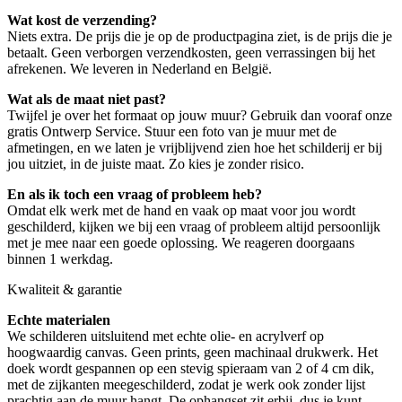
Wat kost de verzending?
Niets extra. De prijs die je op de productpagina ziet, is de prijs die je
betaalt. Geen verborgen verzendkosten, geen verrassingen bij het
afrekenen. We leveren in Nederland en België.
Wat als de maat niet past?
Twijfel je over het formaat op jouw muur? Gebruik dan vooraf onze
gratis Ontwerp Service. Stuur een foto van je muur met de
afmetingen, en we laten je vrijblijvend zien hoe het schilderij er bij
jou uitziet, in de juiste maat. Zo kies je zonder risico.
En als ik toch een vraag of probleem heb?
Omdat elk werk met de hand en vaak op maat voor jou wordt
geschilderd, kijken we bij een vraag of probleem altijd persoonlijk
met je mee naar een goede oplossing. We reageren doorgaans
binnen 1 werkdag.
Kwaliteit & garantie
Echte materialen
We schilderen uitsluitend met echte olie- en acrylverf op
hoogwaardig canvas. Geen prints, geen machinaal drukwerk. Het
doek wordt gespannen op een stevig spieraam van 2 of 4 cm dik,
met de zijkanten meegeschilderd, zodat je werk ook zonder lijst
prachtig aan de muur hangt. De ophangset zit erbij, dus je kunt