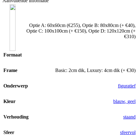
Aanvullende informatie
Optie A: 60x60cm (€255)
,
Optie B: 80x80cm (+ €40)
,
Optie C: 100x100cm (+ €150)
,
Optie D: 120x120cm (+
€310)
Formaat
Frame
Basic: 2cm dik
,
Luxury: 4cm dik (+ €30)
Onderwerp
figuratief
Kleur
blauw
,
geel
Verhouding
staand
Sfeer
sfeervol