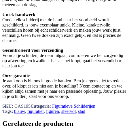
meteen aan de slag.
Uniek handwerk
Omdat elk schilderij met de hand naar het voorbeeld wordt
geschilderd, is jouw exemplaar uniek. Kleine, karaktervolle
verschillen horen bij echt schilderwerk en maken jouw werk juist
eenmalig. Geen twee doeken zijn exact gelijk, en dat is precies de
charme.
Gecontroleerd voor verzending
Voordat je schilderij de deur uitgaat, controleren we het zorgvuldig
op afwerking en kwaliteit. Pas als het klopt, gaat het verzendklaar
naar jou toe.
Onze garantie
Je aankoop is bij ons in goede handen. Ben je ergens niet tevreden
over, of klopt er iets niet aan je bestelling? Neem contact op en we
kijken altijd samen met je naar een passende oplossing. Jouw plezier
in je schilderij staat voor ons voorop.
SKU:
CAS195
Categorie:
Figuratieve Schilderijen
Tags:
blauw
,
figuratief
,
figuren
,
sfeervol
,
stad
Gerelateerde producten