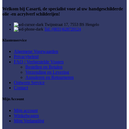
Welkom bij Casarti, de specialist voor al uw handgeschilderde
olie -en acrylverf schilderijen!
Twijnstraat 17, 7553 BS Hengelo
Tel: (0031)628720124
Klantenservice
Algemene Voorwaarden
Privacybeleid
FAQ / Veelgestelde Vragen
Bestellen en Betalen
Verzending en Levering
Annuleren en Retourneren
Ontwerp Service
Contact
Mijn Account
Mijn account
Winkelwagen
Mijn Verlanglijst