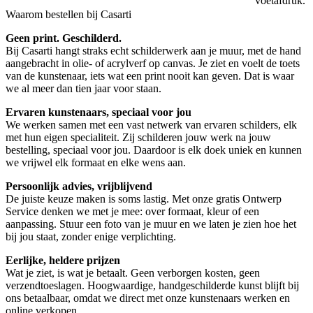
voetafdruk.
Waarom bestellen bij Casarti
Geen print. Geschilderd.
Bij Casarti hangt straks echt schilderwerk aan je muur, met de hand
aangebracht in olie- of acrylverf op canvas. Je ziet en voelt de toets
van de kunstenaar, iets wat een print nooit kan geven. Dat is waar
we al meer dan tien jaar voor staan.
Ervaren kunstenaars, speciaal voor jou
We werken samen met een vast netwerk van ervaren schilders, elk
met hun eigen specialiteit. Zij schilderen jouw werk na jouw
bestelling, speciaal voor jou. Daardoor is elk doek uniek en kunnen
we vrijwel elk formaat en elke wens aan.
Persoonlijk advies, vrijblijvend
De juiste keuze maken is soms lastig. Met onze gratis Ontwerp
Service denken we met je mee: over formaat, kleur of een
aanpassing. Stuur een foto van je muur en we laten je zien hoe het
bij jou staat, zonder enige verplichting.
Eerlijke, heldere prijzen
Wat je ziet, is wat je betaalt. Geen verborgen kosten, geen
verzendtoeslagen. Hoogwaardige, handgeschilderde kunst blijft bij
ons betaalbaar, omdat we direct met onze kunstenaars werken en
online verkopen.