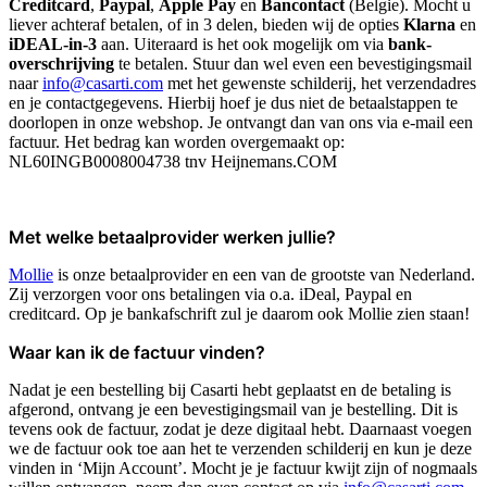
Creditcard
,
Paypal
,
Apple Pay
en
Bancontact
(Belgie). Mocht u
liever achteraf betalen, of in 3 delen, bieden wij de opties
Klarna
en
iDEAL-in-3
aan. Uiteraard is het ook mogelijk om via
bank-
overschrijving
te betalen. Stuur dan wel even een bevestigingsmail
naar
info@casarti.com
met het gewenste schilderij, het verzendadres
en je contactgegevens. Hierbij hoef je dus niet de betaalstappen te
doorlopen in onze webshop. Je ontvangt dan van ons via e-mail een
factuur. Het bedrag kan worden overgemaakt op:
NL60INGB0008004738 tnv Heijnemans.COM
Met welke betaalprovider werken jullie?
Mollie
is onze betaalprovider en een van de grootste van Nederland.
Zij verzorgen voor ons betalingen via o.a. iDeal, Paypal en
creditcard. Op je bankafschrift zul je daarom ook Mollie zien staan!
Waar kan ik de factuur vinden?
Nadat je een bestelling bij Casarti hebt geplaatst en de betaling is
afgerond, ontvang je een bevestigingsmail van je bestelling. Dit is
tevens ook de factuur, zodat je deze digitaal hebt. Daarnaast voegen
we de factuur ook toe aan het te verzenden schilderij en kun je deze
vinden in ‘Mijn Account’. Mocht je je factuur kwijt zijn of nogmaals