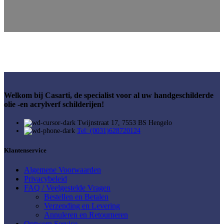
Welkom bij Casarti, de specialist voor al uw handgeschilderde
olie -en acrylverf schilderijen!
Twijnstraat 17, 7553 BS Hengelo
Tel: (0031)628720124
Klantenservice
Algemene Voorwaarden
Privacybeleid
FAQ / Veelgestelde Vragen
Bestellen en Betalen
Verzending en Levering
Annuleren en Retourneren
Ontwerp Service