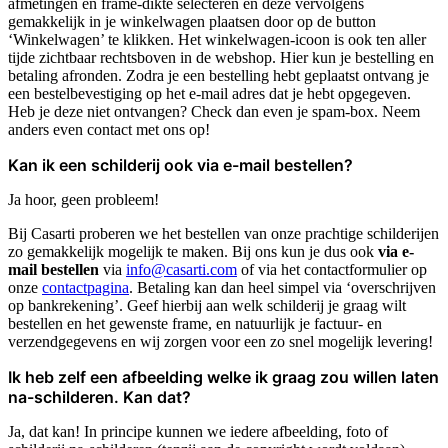
afmetingen en frame-dikte selecteren en deze vervolgens
gemakkelijk in je winkelwagen plaatsen door op de button
‘Winkelwagen’ te klikken. Het winkelwagen-icoon is ook ten aller
tijde zichtbaar rechtsboven in de webshop. Hier kun je bestelling en
betaling afronden. Zodra je een bestelling hebt geplaatst ontvang je
een bestelbevestiging op het e-mail adres dat je hebt opgegeven.
Heb je deze niet ontvangen? Check dan even je spam-box. Neem
anders even contact met ons op!
Kan ik een schilderij ook via e-mail bestellen?
Ja hoor, geen probleem!
Bij Casarti proberen we het bestellen van onze prachtige schilderijen
zo gemakkelijk mogelijk te maken. Bij ons kun je dus ook
via e-
mail bestellen
via
info@casarti.com
of via het contactformulier op
onze
contactpagina
. Betaling kan dan heel simpel via ‘overschrijven
op bankrekening’. Geef hierbij aan welk schilderij je graag wilt
bestellen en het gewenste frame, en natuurlijk je factuur- en
verzendgegevens en wij zorgen voor een zo snel mogelijk levering!
Ik heb zelf een afbeelding welke ik graag zou willen laten
na-schilderen. Kan dat?
Ja, dat kan! In principe kunnen we iedere afbeelding, foto of