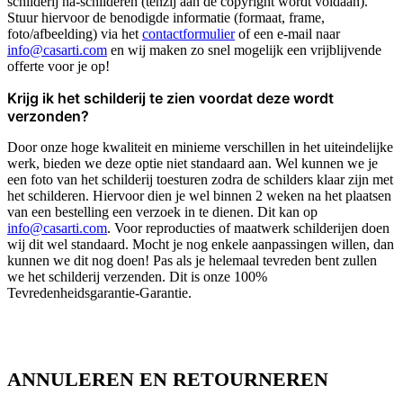
schilderij na-schilderen (tenzij aan de copyright wordt voldaan).
Stuur hiervoor de benodigde informatie (formaat, frame,
foto/afbeelding) via het
contactformulier
of een e-mail naar
info@casarti.com
en wij maken zo snel mogelijk een vrijblijvende
offerte voor je op!
Krijg ik het schilderij te zien voordat deze wordt
verzonden?
Door onze hoge kwaliteit en minieme verschillen in het uiteindelijke
werk, bieden we deze optie niet standaard aan. Wel kunnen we je
een foto van het schilderij toesturen zodra de schilders klaar zijn met
het schilderen. Hiervoor dien je wel binnen 2 weken na het plaatsen
van een bestelling een verzoek in te dienen. Dit kan op
info@casarti.com
. Voor reproducties of maatwerk schilderijen doen
wij dit wel standaard. Mocht je nog enkele aanpassingen willen, dan
kunnen we dit nog doen! Pas als je helemaal tevreden bent zullen
we het schilderij verzenden. Dit is onze 100%
Tevredenheidsgarantie-Garantie.
ANNULEREN EN RETOURNEREN