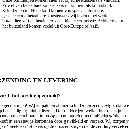
Onze schilderijen komen allemaal bij echte kunstenaars vandaan.
Zowel van betaalbare kunstenaars uit binnen- als buitenland.
Schilderijen uit Nederland komen van speciaal door ons
geselecteerde betaalbare kunstenaars. Zij leveren het werk
bovendien zelf en betalen ons een kleine commissie. Schilderijen uit
het buitenland komen veelal uit Oost-Europa of Azië.
RZENDING EN LEVERING
ordt het schilderij verpakt?
e geen zorgen! Wij verpakken al onze schilderijen zeer stevig zodat we
p beschadiging minimaliseren. De schilderijen, welke door ons zijn
annen op een houten frame/spieraam, worden met bubbeltjes-folie en
kraft in een stevige kartonnen doos gewikkeld en verpakt. Wij zorgen 
ijke ‘breekbaar’-stickers op de doos en zorgen dat de zending
verzeke