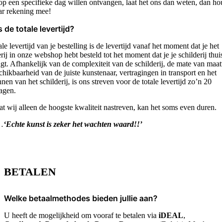
op een specifieke dag willen ontvangen, laat het ons dan weten, dan h
ar rekening mee!
s de totale levertijd?
le levertijd van je bestelling is de levertijd vanaf het moment dat je het
erij in onze webshop hebt besteld tot het moment dat je je schilderij thui
gt. Afhankelijk van de complexiteit van de schilderij, de mate van maa
chikbaarheid van de juiste kunstenaar, vertragingen in transport en het
nen van het schilderij, is ons streven voor de totale levertijd zo’n 20
agen.
t wij alleen de hoogste kwaliteit nastreven, kan het soms even duren.
…
‘Echte kunst is zeker het wachten waard!!’
BETALEN
Welke betaalmethodes bieden jullie aan?
U heeft de mogelijkheid om vooraf te betalen via
iDEAL
,