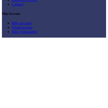
Contact
Mijn Account
Mijn account
Winkelwagen
Mijn Verlanglijst
Shop bij Casarti
Abstracte Schilderijen
Afrikaanse
Aziatische - Feng Shui Schilderijen
schilderijen
Bloemen Schilderijen
City-Skylines &
Stadsgezichten
Dieren Schilderijen
Figuratieve Schilderijen
Horeca - Keuken
Grote Schilderijen
Kleurrijke Schilderijen
Keuken & Food
Schilderijen
Meerluik
Mediterraan / Reizen
Moderne
Muziek schilderijen
Natuur en
schilderijen
Landschap schilderijen
Panorama schilderijen