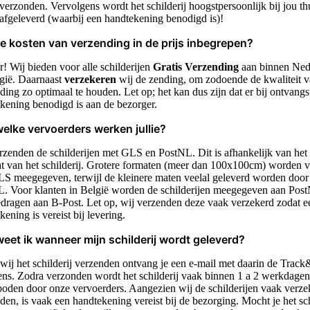
verzonden. Vervolgens wordt het schilderij hoogstpersoonlijk bij jou th
afgeleverd (waarbij een handtekening benodigd is)!
de kosten van verzending in de prijs inbegrepen?
r! Wij bieden voor alle schilderijen
Gratis Verzending
aan binnen Ned
gië. Daarnaast
verzekeren
wij de zending, om zodoende de kwaliteit v
ding zo optimaal te houden. Let op; het kan dus zijn dat er bij ontvangs
kening benodigd is aan de bezorger.
elke vervoerders werken jullie?
rzenden de schilderijen met GLS en PostNL. Dit is afhankelijk van het
t van het schilderij. Grotere formaten (meer dan 100x100cm) worden 
S meegegeven, terwijl de kleinere maten veelal geleverd worden door
. Voor klanten in België worden de schilderijen meegegeven aan Pos
dragen aan B-Post. Let op, wij verzenden deze vaak verzekerd zodat e
kening is vereist bij levering.
eet ik wanneer mijn schilderij wordt geleverd?
wij het schilderij verzenden ontvang je een e-mail met daarin de Trac
ns. Zodra verzonden wordt het schilderij vaak binnen 1 a 2 werkdagen
oden door onze vervoerders. Aangezien wij de schilderijen vaak verze
den, is vaak een handtekening vereist bij de bezorging. Mocht je het sch