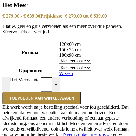
Het Meer
€
279,00
-
€
639,00
Prijsklasse: € 279,00 tot € 639,00
Blauw, geel en grijs vervloeien als een meer over drie panelen.
Sfeervol, fris en verfijnd.
120x60 cm
150x75 cm
Formaat
180x90 cm
Opspannen
Wissen
Het Meer aantal
-
+
TOEVOEGEN AAN WINKELWAGEN
Elk werk wordt na je bestelling speciaal voor jou geschilderd. Dat
betekent dat we niet vastzitten aan de maten hierboven. Een
afwijkend formaat, een andere verhouding of een aangepaste
kleurstelling: ons atelier maakt het. Meedenken en adviseren doen
we gratis en vrijblijvend, ook als je nog twijfelt over welk formaat
op jouw muur het beste werkt.
Neem contact met ons op
en wij