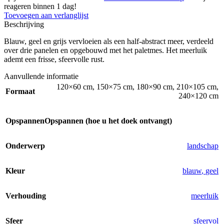
reageren binnen 1 dag!
Toevoegen aan verlanglijst
Beschrijving
Blauw, geel en grijs vervloeien als een half-abstract meer, verdeeld
over drie panelen en opgebouwd met het paletmes. Het meerluik
ademt een frisse, sfeervolle rust.
Aanvullende informatie
120×60 cm
,
150×75 cm
,
180×90 cm
,
210×105 cm
,
Formaat
240×120 cm
Opspannen
Opspannen (hoe u het doek ontvangt)
Onderwerp
landschap
Kleur
blauw
,
geel
Verhouding
meerluik
Sfeer
sfeervol