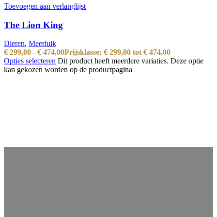
Toevoegen aan verlanglijst
The Lion King
Dieren
,
Meerluik
€
299,00
-
€
474,00
Prijsklasse: € 299,00 tot € 474,00
Opties selecteren
Dit product heeft meerdere variaties. Deze optie
kan gekozen worden op de productpagina