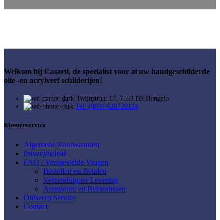
Welkom bij Casarti, de specialist voor al uw handgeschilderde
olie -en acrylverf schilderijen!
Twijnstraat 17, 7553 BS Hengelo
Tel: (0031)628720124
Klantenservice
Algemene Voorwaarden
Privacybeleid
FAQ / Veelgestelde Vragen
Bestellen en Betalen
Verzending en Levering
Annuleren en Retourneren
Ontwerp Service
Contact