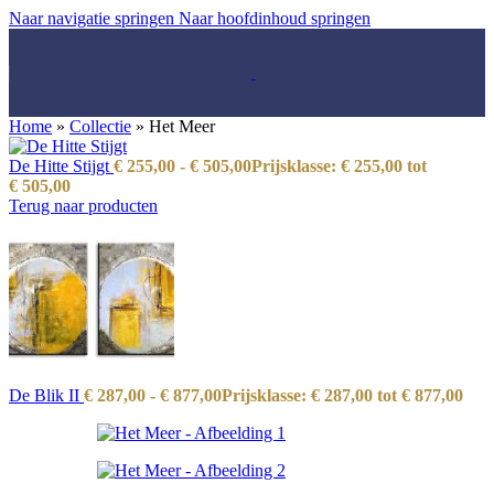
Naar navigatie springen
Naar hoofdinhoud springen
Home
»
Collectie
»
Het Meer
De Hitte Stijgt
€
255,00
-
€
505,00
Prijsklasse: € 255,00 tot
€ 505,00
Terug naar producten
De Blik II
€
287,00
-
€
877,00
Prijsklasse: € 287,00 tot € 877,00