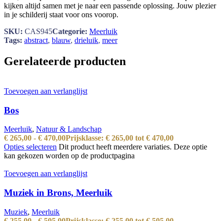
kijken altijd samen met je naar een passende oplossing. Jouw plezier
in je schilderij staat voor ons voorop.
SKU:
CAS945
Categorie:
Meerluik
Tags:
abstract
,
blauw
,
drieluik
,
meer
Gerelateerde producten
Toevoegen aan verlanglijst
Bos
Meerluik
,
Natuur & Landschap
€
265,00
-
€
470,00
Prijsklasse: € 265,00 tot € 470,00
Opties selecteren
Dit product heeft meerdere variaties. Deze optie
kan gekozen worden op de productpagina
Toevoegen aan verlanglijst
Muziek in Brons, Meerluik
Muziek
,
Meerluik
€
255,00
-
€
505,00
Prijsklasse: € 255,00 tot € 505,00