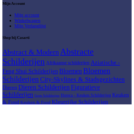
Mijn Account
Mijn account
Winkelwagen
Mijn Verlanglijst
Shop bij Casarti
Abstracte
Abstract & Modern
Schilderijen
Aziatische -
Afrikaanse schilderijen
Bloemen
Bloemen
Feng Shui Schilderijen
Schilderijen
City-Skylines & Stadsgezichten
Dieren Schilderijen
Figuratieve
Dieren
Schilderijen
Keuken
Horeca - Keuken Schilderijen
Grote Schilderijen
Kleurrijke Schilderijen
& Food
Keuken & Food
Lifestyle & Thema
Mediterraan / Reizen
Meerluik
Mensen & Portretten
Moderne
schilderijen
Muziek schilderijen
Muziek
Natuur &
Natuur en Landschap schilderijen
Landschap