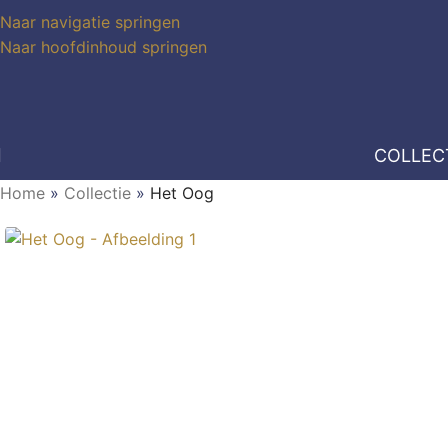
Naar navigatie springen
Naar hoofdinhoud springen
COLLEC
Home
»
Collectie
»
Het Oog