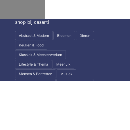
shop bij casarti
Abstract & Modern
Bloemen
Dieren
Keuken & Food
Klassiek & Meesterwerken
Lifestyle & Thema
Meerluik
Mensen & Portretten
Muziek
Natuur & Landschap
Steden & Skylines
Wereld & Reizen