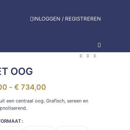
INLOGGEN / REGISTREREN
ET OOG
00
-
€
734,00
 uit een centraal oog. Grafisch, sereen en
pnotiserend.
FORMAAT