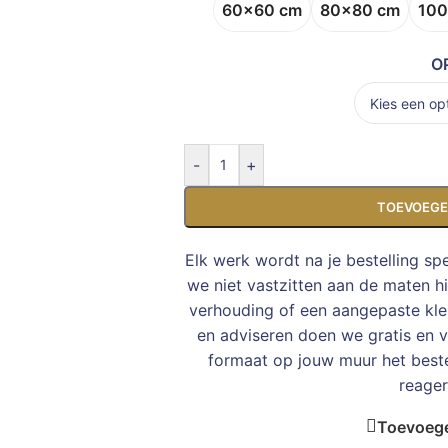
60x60 cm
80x80 cm
100
O
-
+
TOEVOEGE
Elk werk wordt na je bestelling sp
we niet vastzitten aan de maten h
verhouding of een aangepaste kleu
en adviseren doen we gratis en vr
formaat op jouw muur het bes
reager
Toevoege