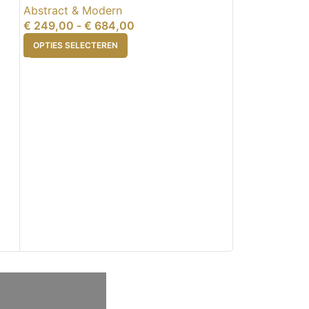
Abstract & Modern
€
249,00
-
€
684,00
OPTIES SELECTEREN
APPELBLAUW
Abstract & M
€
249,00
-
€
OPTIES SELEC