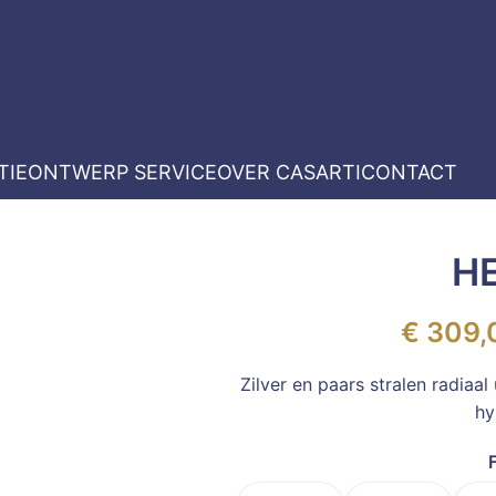
TIE
ONTWERP SERVICE
OVER CASARTI
CONTACT
H
€
309,
Zilver en paars stralen radiaal
hy