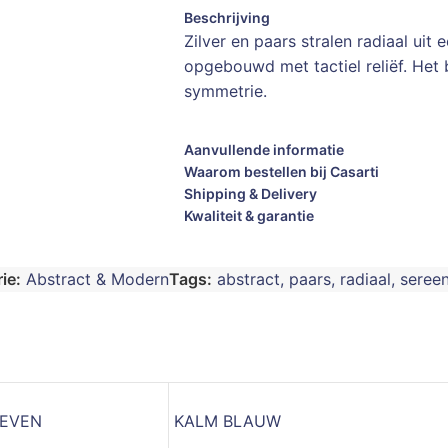
Beschrijving
Zilver en paars stralen radiaal uit
opgebouwd met tactiel reliëf. Het 
symmetrie.
Aanvullende informatie
Waarom bestellen bij Casarti
Shipping & Delivery
Kwaliteit & garantie
ie:
Abstract & Modern
Tags:
abstract
,
paars
,
radiaal
,
seree
WEVEN
KALM BLAUW