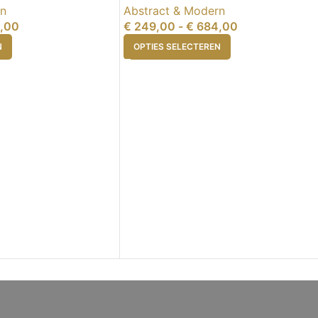
rn
Abstract & Modern
,00
€
249,00
-
€
684,00
N
OPTIES SELECTEREN