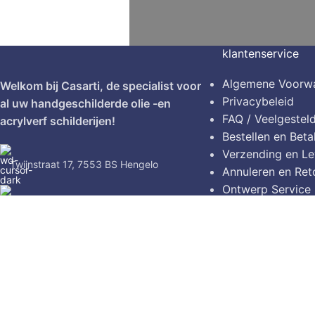
klantenservice
Algemene Voorw
Welkom bij Casarti, de specialist voor
Privacybeleid
al uw handgeschilderde olie -en
FAQ / Veelgestel
acrylverf schilderijen!
Bestellen en Beta
Verzending en Le
Twijnstraat 17, 7553 BS Hengelo
Annuleren en Ret
Ontwerp Service
Tel: (0031)628720124
Contact
© 2026
Casarti
. Alle rechten voorbehouden