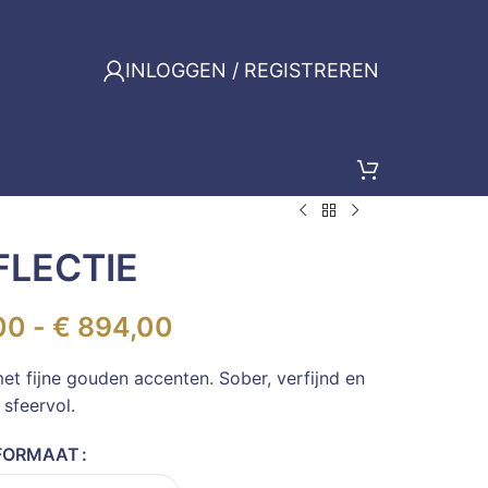
INLOGGEN / REGISTREREN
FLECTIE
00
-
€
894,00
met fijne gouden accenten. Sober, verfijnd en
sfeervol.
FORMAAT