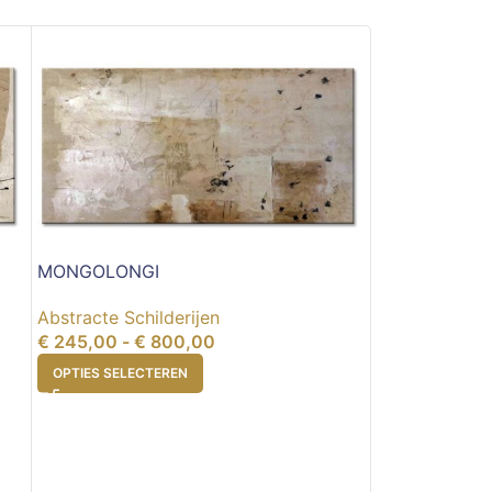
MONGOLONGI
DE HELE WE
Abstracte Schilderijen
Abstracte Schi
€
245,00
-
€
800,00
€
199,00
-
€
7
OPTIES SELECTEREN
OPTIES SELEC