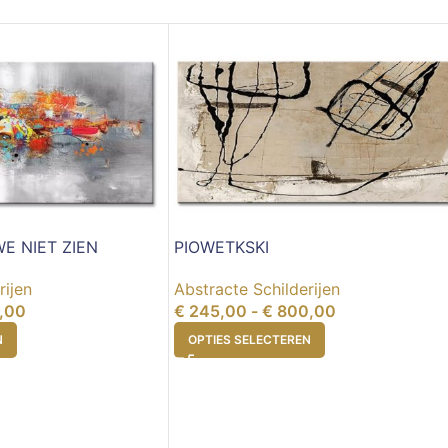
E NIET ZIEN
PIOWETKSKI
rijen
Abstracte Schilderijen
,00
€
245,00
-
€
800,00
N
OPTIES SELECTEREN