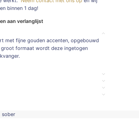
te werkt.
Neem contact met ons op
en wij
en binnen 1 dag!
n aan verlanglijst
tert met fijne gouden accenten, opgebouwd
p groot formaat wordt deze ingetogen
ikvanger.
,
sober