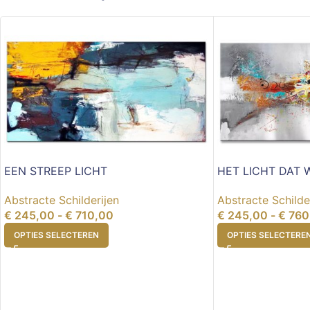
EEN STREEP LICHT
HET LICHT DAT W
Abstracte Schilderijen
Abstracte Schilde
€
245,00
-
€
710,00
€
245,00
-
€
760
OPTIES SELECTEREN
OPTIES SELECTERE