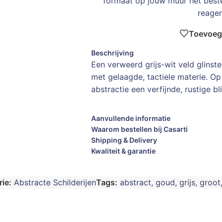
formaat op jouw muur het bes
reager
Toevoege
Beschrijving
Een verweerd grijs-wit veld glins
met gelaagde, tactiele materie. O
abstractie een verfijnde, rustige bl
Aanvullende informatie
Waarom bestellen bij Casarti
Shipping & Delivery
Kwaliteit & garantie
ie:
Abstracte Schilderijen
Tags:
abstract
,
goud
,
grijs
,
groot