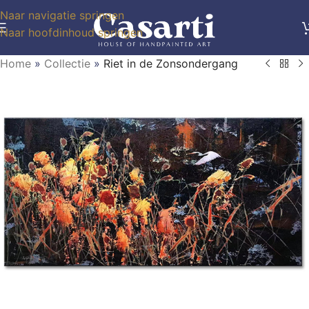
Naar navigatie springen
Naar hoofdinhoud springen
Home
»
Collectie
»
Riet in de Zonsondergang