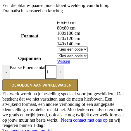
Een diepblauw-paarse pioen bloeit weelderig van dichtbij.
Dramatisch, sensueel en krachtig.
60x60 cm
80x80 cm
100x100 cm
Formaat
120x120 cm
140x140 cm
Opspannen
Wissen
Paarse Pioen aantal
-
+
TOEVOEGEN AAN WINKELWAGEN
Elk werk wordt na je bestelling speciaal voor jou geschilderd. Dat
betekent dat we niet vastzitten aan de maten hierboven. Een
afwijkend formaat, een andere verhouding of een aangepaste
kleurstelling: ons atelier maakt het. Meedenken en adviseren doen
we gratis en vrijblijvend, ook als je nog twijfelt over welk formaat
op jouw muur het beste werkt.
Neem contact met ons op
en wij
reageren binnen 1 dag!
Toevoegen aan verlanglijst