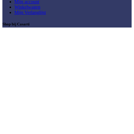
Mijn account
Winkelwagen
Mijn Verlanglijst
Shop bij Casarti
Abstract & Modern
Bloemen
Dieren
Keuken &
Lifestyle & Thema
Klassiek & Meesterwerken
Food
Meerluik
Mensen & Portretten
Natuur & Landschap
Muziek
Steden & Skylines
Wereld & Reizen
© 2026
Casarti
. Alle rechten voorbehouden
Zoeken
Begin met typen om producten te zien waarnaar u op zoek bent.
Zoeken
Collectie
Ontwerp Service
Over Casarti
Contact
Verlanglijst