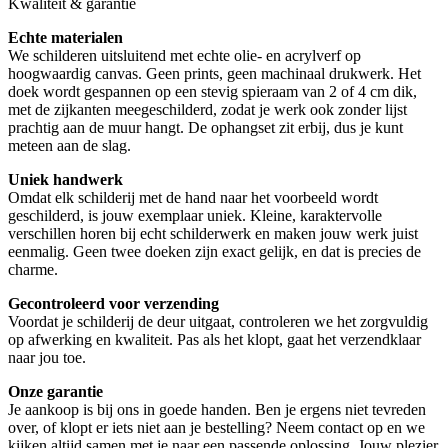
Kwaliteit & garantie
Echte materialen
We schilderen uitsluitend met echte olie- en acrylverf op
hoogwaardig canvas. Geen prints, geen machinaal drukwerk. Het
doek wordt gespannen op een stevig spieraam van 2 of 4 cm dik,
met de zijkanten meegeschilderd, zodat je werk ook zonder lijst
prachtig aan de muur hangt. De ophangset zit erbij, dus je kunt
meteen aan de slag.
Uniek handwerk
Omdat elk schilderij met de hand naar het voorbeeld wordt
geschilderd, is jouw exemplaar uniek. Kleine, karaktervolle
verschillen horen bij echt schilderwerk en maken jouw werk juist
eenmalig. Geen twee doeken zijn exact gelijk, en dat is precies de
charme.
Gecontroleerd voor verzending
Voordat je schilderij de deur uitgaat, controleren we het zorgvuldig
op afwerking en kwaliteit. Pas als het klopt, gaat het verzendklaar
naar jou toe.
Onze garantie
Je aankoop is bij ons in goede handen. Ben je ergens niet tevreden
over, of klopt er iets niet aan je bestelling? Neem contact op en we
kijken altijd samen met je naar een passende oplossing. Jouw plezier