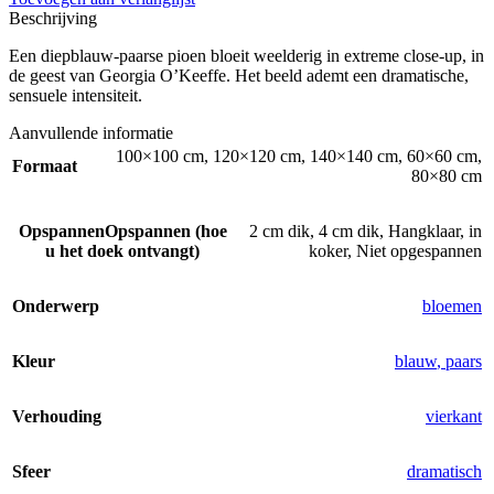
Beschrijving
Een diepblauw-paarse pioen bloeit weelderig in extreme close-up, in
de geest van Georgia O’Keeffe. Het beeld ademt een dramatische,
sensuele intensiteit.
Aanvullende informatie
100×100 cm
,
120×120 cm
,
140×140 cm
,
60×60 cm
,
Formaat
80×80 cm
Opspannen
Opspannen (hoe
2 cm dik
,
4 cm dik
,
Hangklaar
,
in
u het doek ontvangt)
koker
,
Niet opgespannen
Onderwerp
bloemen
Kleur
blauw
,
paars
Verhouding
vierkant
Sfeer
dramatisch