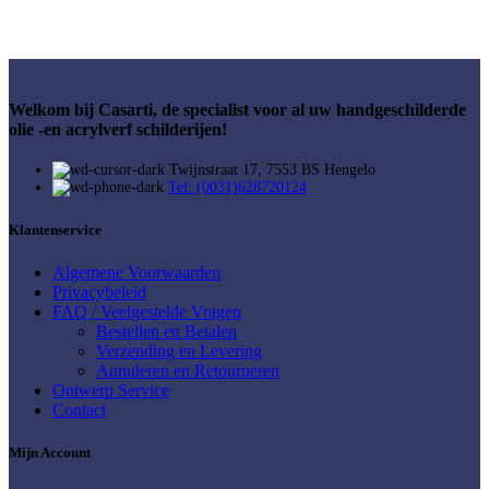
Welkom bij Casarti, de specialist voor al uw handgeschilderde
olie -en acrylverf schilderijen!
Twijnstraat 17, 7553 BS Hengelo
Tel: (0031)628720124
Klantenservice
Algemene Voorwaarden
Privacybeleid
FAQ / Veelgestelde Vragen
Bestellen en Betalen
Verzending en Levering
Annuleren en Retourneren
Ontwerp Service
Contact
Mijn Account