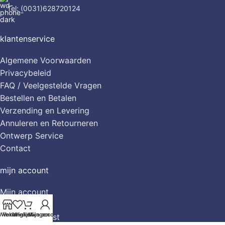
Tel: (0031)628720124
klantenservice
Algemene Voorwaarden
Privacybeleid
FAQ / Veelgestelde Vragen
Bestellen en Betalen
Verzending en Levering
Annuleren en Retourneren
Ontwerp Service
Contact
mijn account
Mijn account
Winkelwagen
Winkel
Verlanglijst
Winkelwagen
Mijn account
Mijn Verlanglijst