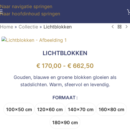
Naar navigatie springen
Naar hoofdinhoud springen
Home
»
Collectie
»
Lichtblokken
LICHTBLOKKEN
€
170,00
-
€
662,50
Gouden, blauwe en groene blokken gloeien als
stadslichten. Warm, sfeervol en levendig.
FORMAAT
100x50 cm
120x60 cm
140x70 cm
160x80 cm
180x90 cm