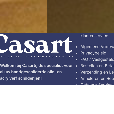
klantenservice
Algemene Voorw
Privacybeleid
FAQ / Veelgestel
Welkom bij Casarti, de specialist voor
Bestellen en Beta
al uw handgeschilderde olie -en
Verzending en Le
acrylverf schilderijen!
Annuleren en Ret
Ontwerp Service
Twijnstraat 17, 7553 BS Hengelo
Contact
Tel: (0031)628720124
© 2026
Casarti
. Alle rechten voorbehouden