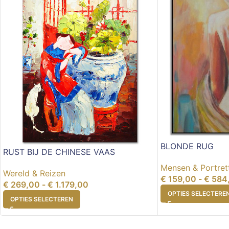
BLONDE RUG
RUST BIJ DE CHINESE VAAS
Mensen & Portret
Wereld & Reizen
€
159,00
-
€
584
€
269,00
-
€
1.179,00
OPTIES SELECTERE
OPTIES SELECTEREN