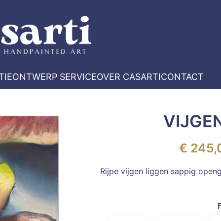
TIE
ONTWERP SERVICE
OVER CASARTI
CONTACT
VIJGE
€
245,
Rijpe vijgen liggen sappig openg