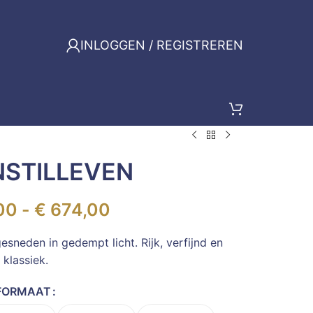
INLOGGEN / REGISTREREN
NSTILLEVEN
00
-
€
674,00
esneden in gedempt licht. Rijk, verfijnd en
klassiek.
FORMAAT