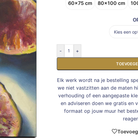
60x75 cm
80x100 cm
10
O
-
+
TOEVOEGE
Elk werk wordt na je bestelling sp
we niet vastzitten aan de maten h
verhouding of een aangepaste kleu
en adviseren doen we gratis en vr
formaat op jouw muur het bes
reager
Toevoege