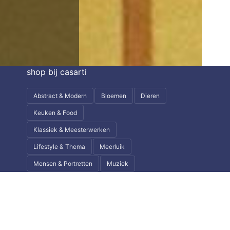
shop bij casarti
Abstract & Modern
Bloemen
Dieren
Keuken & Food
Klassiek & Meesterwerken
Lifestyle & Thema
Meerluik
Mensen & Portretten
Muziek
Natuur & Landschap
Steden & Skylines
Wereld & Reizen