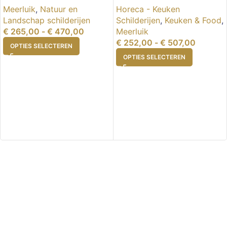
Meerluik
,
Natuur en
Horeca - Keuken
Landschap schilderijen
Schilderijen
,
Keuken & Food
,
€
265,00
-
€
470,00
Meerluik
€
252,00
-
€
507,00
OPTIES SELECTEREN
OPTIES SELECTEREN