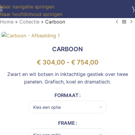
Naar navigatie springen
Naar hoofdinhoud springen
Home
»
Collectie
»
Carboon
CARBOON
€
304,00
-
€
754,00
Zwart en wit botsen in inktachtige gestiek over twee
panelen. Grafisch, koel en dramatisch.
FORMAAT
FRAME