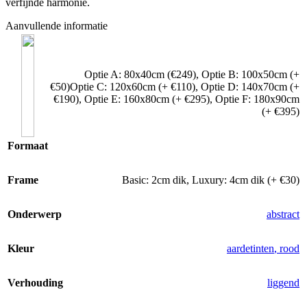
verfijnde harmonie.
Aanvullende informatie
Optie A: 80x40cm (€249)
,
Optie B: 100x50cm (+
€50)Optie C: 120x60cm (+ €110)
,
Optie D: 140x70cm (+
€190)
,
Optie E: 160x80cm (+ €295)
,
Optie F: 180x90cm
(+ €395)
Formaat
Frame
Basic: 2cm dik
,
Luxury: 4cm dik (+ €30)
Onderwerp
abstract
Kleur
aardetinten
,
rood
Verhouding
liggend