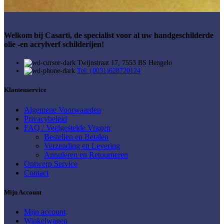
Welkom bij Casarti, de specialist voor al uw handgeschilderde
olie -en acrylverf schilderijen!
Twijnstraat 17, 7553 BS Hengelo
Tel: (0031)628720124
Klantenservice
Algemene Voorwaarden
Privacybeleid
FAQ / Veelgestelde Vragen
Bestellen en Betalen
Verzending en Levering
Annuleren en Retourneren
Ontwerp Service
Contact
Mijn Account
Mijn account
Winkelwagen