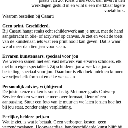
plaats van 20. Kiest u hiervoor, dan levert u tien
werkdagen geduld in en wint u een merkbaar lagere
voetafdruk.
Waarom bestellen bij Casarti
Geen print. Geschilderd.
Bij Casarti hangt straks echt schilderwerk aan je muur, met de hand
aangebracht in olie- of acrylverf op canvas. Je ziet en voelt de toets
van de kunstenaar, iets wat een print nooit kan geven. Dat is waar
we al meer dan tien jaar voor staan.
Ervaren kunstenaars, speciaal voor jou
We werken samen met een vast netwerk van ervaren schilders, elk
met hun eigen specialiteit. Zij schilderen jouw werk na jouw
bestelling, speciaal voor jou. Daardoor is elk doek uniek en kunnen
we vrijwel elk formaat en elke wens aan.
Persoonlijk advies, vrijblijvend
De juiste keuze maken is soms lastig. Met onze gratis Ontwerp
Service denken we met je mee: over formaat, kleur of een
aanpassing. Stuur een foto van je muur en we laten je zien hoe het
bij jou staat, zonder enige verplichting.
Eerlijke, heldere prijzen
Wat je ziet, is wat je betaalt. Geen verborgen kosten, geen
verzendtoeslagen. Hoogwaardige, handgeschilderde kunst blijft bij