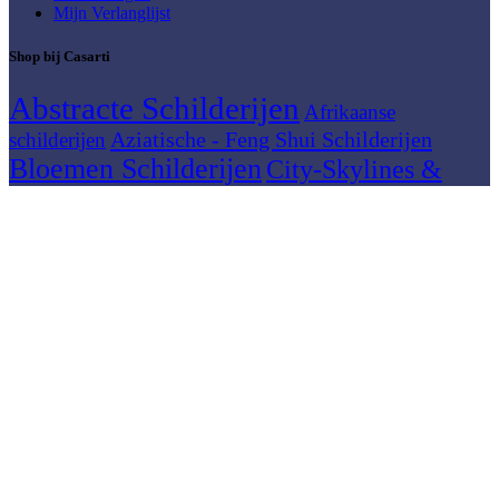
Mijn Verlanglijst
Shop bij Casarti
Abstracte Schilderijen
Afrikaanse
Aziatische - Feng Shui Schilderijen
schilderijen
Bloemen Schilderijen
City-Skylines &
Stadsgezichten
Dieren Schilderijen
Figuratieve Schilderijen
Horeca - Keuken
Grote Schilderijen
Kleurrijke Schilderijen
Keuken & Food
Schilderijen
Meerluik
Mediterraan / Reizen
Moderne
Muziek schilderijen
Natuur en
schilderijen
Landschap schilderijen
Panorama schilderijen
Vrouwen schilderijen
© 2026
Casarti
. Alle rechten voorbehouden
Zoeken
Begin met typen om producten te zien waarnaar u op zoek bent.