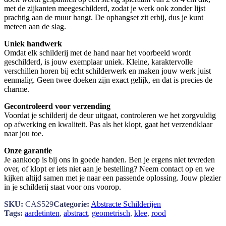
met de zijkanten meegeschilderd, zodat je werk ook zonder lijst
prachtig aan de muur hangt. De ophangset zit erbij, dus je kunt
meteen aan de slag.
Uniek handwerk
Omdat elk schilderij met de hand naar het voorbeeld wordt
geschilderd, is jouw exemplaar uniek. Kleine, karaktervolle
verschillen horen bij echt schilderwerk en maken jouw werk juist
eenmalig. Geen twee doeken zijn exact gelijk, en dat is precies de
charme.
Gecontroleerd voor verzending
Voordat je schilderij de deur uitgaat, controleren we het zorgvuldig
op afwerking en kwaliteit. Pas als het klopt, gaat het verzendklaar
naar jou toe.
Onze garantie
Je aankoop is bij ons in goede handen. Ben je ergens niet tevreden
over, of klopt er iets niet aan je bestelling? Neem contact op en we
kijken altijd samen met je naar een passende oplossing. Jouw plezier
in je schilderij staat voor ons voorop.
SKU:
CAS529
Categorie:
Abstracte Schilderijen
Tags:
aardetinten
,
abstract
,
geometrisch
,
klee
,
rood