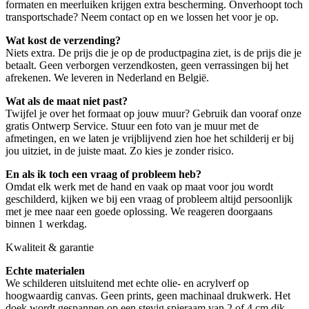
formaten en meerluiken krijgen extra bescherming. Onverhoopt toch
transportschade? Neem contact op en we lossen het voor je op.
Wat kost de verzending?
Niets extra. De prijs die je op de productpagina ziet, is de prijs die je
betaalt. Geen verborgen verzendkosten, geen verrassingen bij het
afrekenen. We leveren in Nederland en België.
Wat als de maat niet past?
Twijfel je over het formaat op jouw muur? Gebruik dan vooraf onze
gratis Ontwerp Service. Stuur een foto van je muur met de
afmetingen, en we laten je vrijblijvend zien hoe het schilderij er bij
jou uitziet, in de juiste maat. Zo kies je zonder risico.
En als ik toch een vraag of probleem heb?
Omdat elk werk met de hand en vaak op maat voor jou wordt
geschilderd, kijken we bij een vraag of probleem altijd persoonlijk
met je mee naar een goede oplossing. We reageren doorgaans
binnen 1 werkdag.
Kwaliteit & garantie
Echte materialen
We schilderen uitsluitend met echte olie- en acrylverf op
hoogwaardig canvas. Geen prints, geen machinaal drukwerk. Het
doek wordt gespannen op een stevig spieraam van 2 of 4 cm dik,