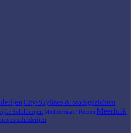
derijen
City-Skylines & Stadsgezichten
Meerluik
rijke Schilderijen
Mediterraan / Reizen
ouwen schilderijen