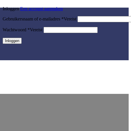
INLOGGEN / REGISTREREN
Inloggen
Een account aanmaken
Gebruikersnaam of e-mailadres
*
Vereist
Wachtwoord
*
Vereist
Inloggen
Wachtwoord vergeten?
Onthoud mij