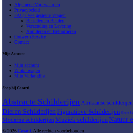
Algemene Voorwaarden
Privacybeleid
FAQ / Veelgestelde Vragen
Bestellen en Betalen
Verzending en Levering
Annuleren en Retourneren
Ontwerp Service
Contact
Mijn Account
Mijn account
Winkelwagen
Mijn Verlanglijst
Shop bij Casarti
Abstracte Schilderijen
Afrikaanse schilderijen
Dieren Schilderijen
Figuratieve Schilderijen
Grote Sc
Muziek schilderijen
Natuur e
Moderne schilderijen
© 2026
Casarti
. Alle rechten voorbehouden