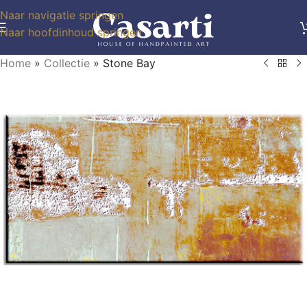
Naar navigatie springen
Naar hoofdinhoud springen
Home
»
Collectie
»
Stone Bay