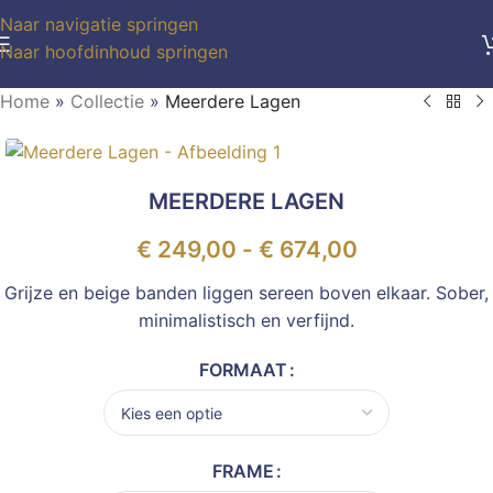
Naar navigatie springen
Naar hoofdinhoud springen
Home
»
Collectie
»
Meerdere Lagen
MEERDERE LAGEN
€
249,00
-
€
674,00
Grijze en beige banden liggen sereen boven elkaar. Sober,
minimalistisch en verfijnd.
FORMAAT
FRAME