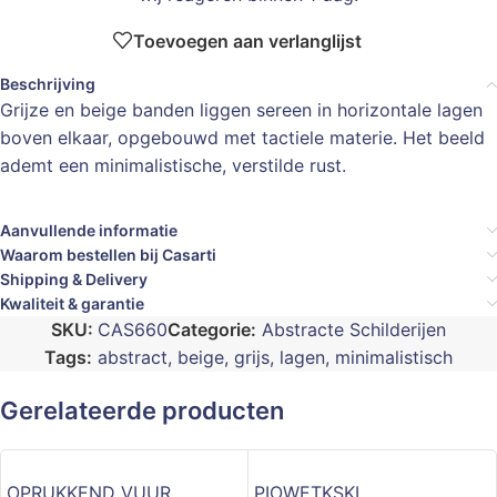
Toevoegen aan verlanglijst
Beschrijving
Grijze en beige banden liggen sereen in horizontale lagen
boven elkaar, opgebouwd met tactiele materie. Het beeld
ademt een minimalistische, verstilde rust.
Aanvullende informatie
Waarom bestellen bij Casarti
Shipping & Delivery
Kwaliteit & garantie
SKU:
CAS660
Categorie:
Abstracte Schilderijen
Tags:
abstract
,
beige
,
grijs
,
lagen
,
minimalistisch
Gerelateerde producten
OPRUKKEND VUUR
PIOWETKSKI