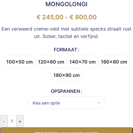
MONGOLONGI
€
245,00
-
€
800,00
Een verweerd creme-veld met subtiele specks straalt rust
uit. Sober, tactiel en verfijnd.
FORMAAT
100x50 cm
120x60 cm
140x70 cm
160x80 cm
180x90 cm
OPSPANNEN
-
+