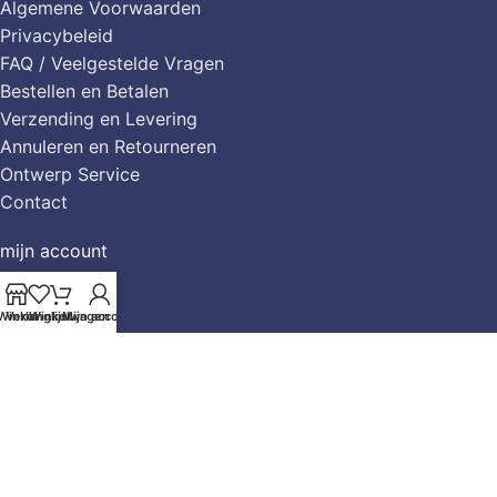
Algemene Voorwaarden
Privacybeleid
FAQ / Veelgestelde Vragen
Bestellen en Betalen
Verzending en Levering
Annuleren en Retourneren
Ontwerp Service
Contact
mijn account
Mijn account
Winkel
Verlanglijst
Winkelwagen
Mijn account
Winkelwagen
Mijn Verlanglijst
shop bij casarti
Abstract & Modern
Bloemen
Dieren
Keuken & Food
Klassiek & Meesterwerken
Lifestyle & Thema
Meerluik