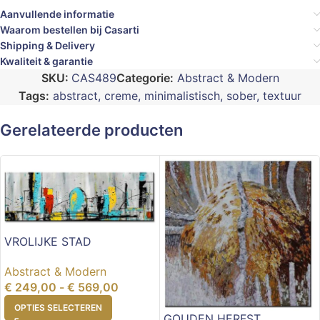
Aanvullende informatie
Waarom bestellen bij Casarti
Shipping & Delivery
Kwaliteit & garantie
SKU:
CAS489
Categorie:
Abstract & Modern
Tags:
abstract
,
creme
,
minimalistisch
,
sober
,
textuur
Gerelateerde producten
VROLIJKE STAD
Abstract & Modern
€
249,00
-
€
569,00
OPTIES SELECTEREN
GOUDEN HERFST