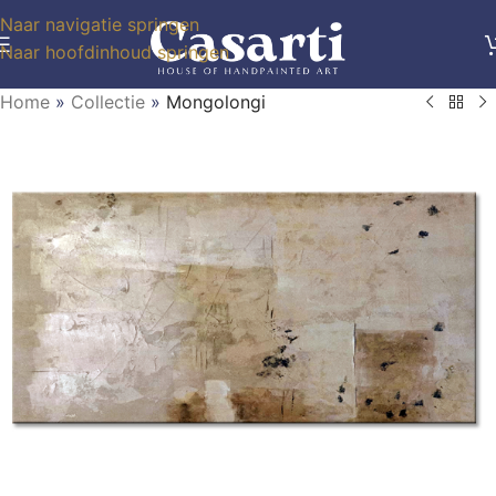
Naar navigatie springen
Naar hoofdinhoud springen
Home
»
Collectie
»
Mongolongi