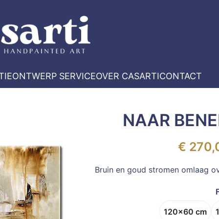
TIE
ONTWERP SERVICE
OVER CASARTI
CONTACT
NAAR BEN
€
270,
Bruin en goud stromen omlaag ove
120x60 cm