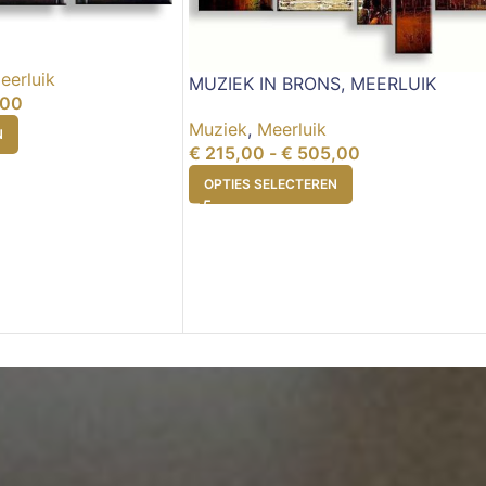
eerluik
MUZIEK IN BRONS, MEERLUIK
,00
Muziek
,
Meerluik
N
€
215,00
-
€
505,00
OPTIES SELECTEREN