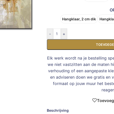
O
Hangklaar, 2 cm dik
Hangklaa
-
+
TOEVOEGE
Elk werk wordt na je bestelling sp
we niet vastzitten aan de maten h
verhouding of een aangepaste kleu
en adviseren doen we gratis en vr
formaat op jouw muur het bes
reager
Toevoege
Beschrijving