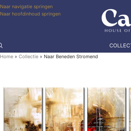
Naar navigatie springen
Naar hoofdinhoud springen
COLLEC
Home
»
Collectie
»
Naar Beneden Stromend