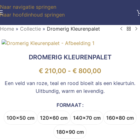
Naar navigatie springen
Naar hoofdinhoud springen
Home
»
Collectie
»
Dromerig Kleurenpalet
DROMERIG KLEURENPALET
€
210,00
-
€
800,00
Een veld van roze, teal en rood bloeit als een kleurtuin.
Uitbundig, warm en levendig.
FORMAAT
100x50 cm
120x60 cm
140x70 cm
160x80 cm
180x90 cm