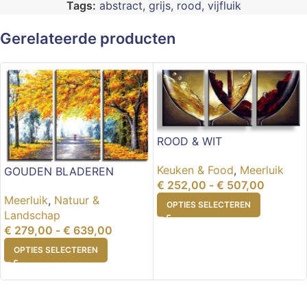
Tags:
abstract
,
grijs
,
rood
,
vijfluik
Gerelateerde producten
ROOD & WIT
Keuken & Food
,
Meerluik
GOUDEN BLADEREN
€
252,00
-
€
507,00
Meerluik
,
Natuur &
OPTIES SELECTEREN
Landschap
€
279,00
-
€
639,00
OPTIES SELECTEREN