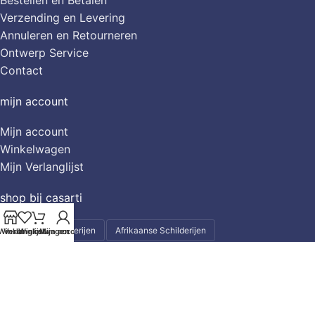
Verzending en Levering
Annuleren en Retourneren
Ontwerp Service
Contact
mijn account
Mijn account
Winkelwagen
Mijn Verlanglijst
shop bij casarti
Abstracte Schilderijen
Afrikaanse Schilderijen
Winkel
Verlanglijst
Winkelwagen
Mijn account
Aziatische - Feng Shui Schilderijen
Bloemen
Bloemen Schilderijen
City-Skylines & Stadsgezichten
Dieren
Dieren Schilderijen
Figuratieve Schilderijen
Grote Schilderijen