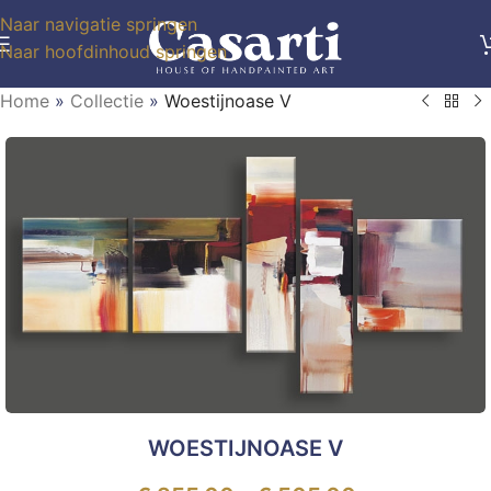
Naar navigatie springen
Naar hoofdinhoud springen
Home
»
Collectie
»
Woestijnoase V
WOESTIJNOASE V